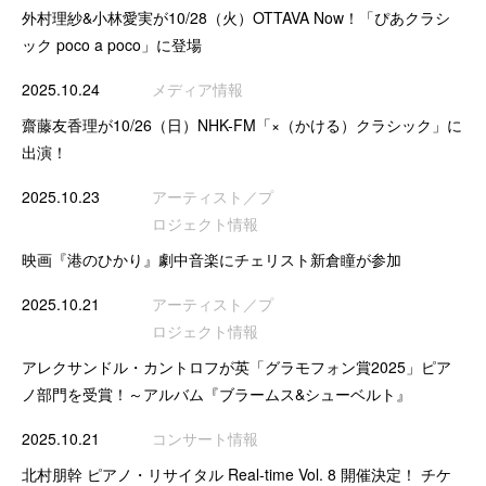
外村理紗&小林愛実が10/28（火）OTTAVA Now！「ぴあクラシ
ック poco a poco」に登場
2025.10.24
メディア情報
齋藤友香理が10/26（日）NHK-FM「×（かける）クラシック」に
出演！
2025.10.23
アーティスト／プ
ロジェクト情報
映画『港のひかり』劇中音楽にチェリスト新倉瞳が参加
2025.10.21
アーティスト／プ
ロジェクト情報
アレクサンドル・カントロフが英「グラモフォン賞2025」ピア
ノ部門を受賞！～アルバム『ブラームス&シューベルト』
2025.10.21
コンサート情報
北村朋幹 ピアノ・リサイタル Real-time Vol. 8 開催決定！ チケ