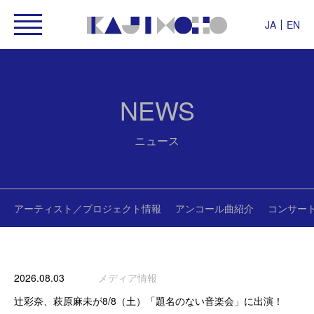
JA
EN
NEWS
ニュース
アーティスト／プロジェクト情報
アンコール曲紹介
コンサー
2026.08.03
メディア情報
辻彩奈、萩原麻未が8/8（土）「題名のない音楽会」に出演！