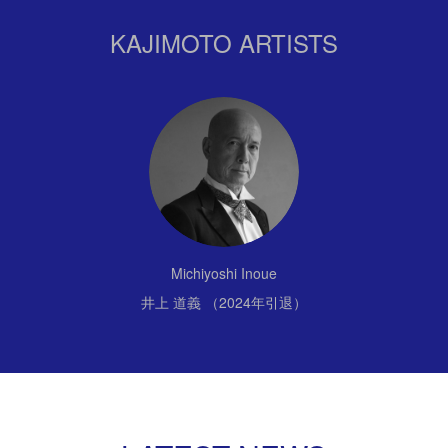
KAJIMOTO ARTISTS
Michiyoshi Inoue
井上 道義 （2024年引退）