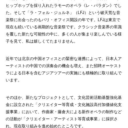
ヒップホップを採り入れたラモーのオペラ《レ・パラダン》でし
た。そして「ラ・フォル・ジュルネ」（LFJ）という破天荒な音
楽祭に出会ったのもパリ・オフィス開設の年です。LFJは東京で
現在も続いている画期的な音楽祭です。クラシック音楽界の常識
を覆した新たな可能性の中に、多くの人が集まり楽しんでいる様
子を見て、私は嬉しくてたまりません。
近年では北京の中国オフィスとの緊密な連携によって、日本人ア
ーティストの中国での演奏会の機会も増え、また招聘オーケスト
ラによる日本を含むアジアツアーの実施にも積極的に取り組んで
います。
そのほか、新たなプロジェクトとして、文化芸術活動基盤強化基
金に設立された「クリエイター等育成・文化施設高付加価値化支
援事業」において、作曲家・藤倉大による新作オペラの制作など
の活動が「クリエイター・アーティスト等育成事業」に採択さ
れ、現在取り組みを進め始めたところです。