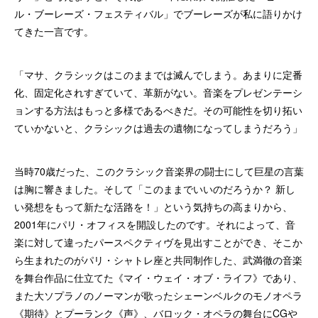
ル・ブーレーズ・フェスティバル」でブーレーズが私に語りかけ
てきた一言です。
「マサ、クラシックはこのままでは滅んでしまう。あまりに定番
化、固定化されすぎていて、革新がない。音楽をプレゼンテーシ
ョンする方法はもっと多様であるべきだ。その可能性を切り拓い
ていかないと、クラシックは過去の遺物になってしまうだろう」
当時70歳だった、このクラシック音楽界の闘士にして巨星の言葉
は胸に響きました。そして「このままでいいのだろうか？ 新し
い発想をもって新たな活路を！」という気持ちの高まりから、
2001年にパリ・オフィスを開設したのです。それによって、音
楽に対して違ったパースペクティヴを見出すことができ、そこか
ら生まれたのがパリ・シャトレ座と共同制作した、武満徹の音楽
を舞台作品に仕立てた《マイ・ウェイ・オブ・ライフ》であり、
また大ソプラノのノーマンが歌ったシェーンベルクのモノオペラ
《期待》とプーランク《声》、バロック・オペラの舞台にCGや