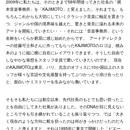
2009年に私たちは、そのときまで58年間使ってきた社名の「梶
本音楽事務所」を「KAJIMOTO」と変えました。それまでも、も
ちろんこれからも大切にしていくクラシック音楽に軸足を置きつ
つ、ジャンルや国の境界線を越えた、驚きと発見に溢れる未来の
アートを開拓していきたい・・・それには「音楽事務所」という
名称をいくらか窮屈に感じ始めたからです。 アートディレクタ
ーの佐藤可士和さんに作ってもらったKAJIMOTOのロゴは、積み
木のように縦に横に自在にレイアウトできます。そうした自由で
しなやかな発想をスタッフ全員で磨いていきたいのです。 現在
のKAJIMOTOは東京、パリ、北京のオフィスに10か国以上のスタ
ッフが様々な言語や文化基盤を持ってぶつかったり溶け合ったり
と、面白いケミストリーを生みながら働いています。
そもそも私たちには創立以来、先代社長のもとでも思い切ったこ
とを自由にしてきた社風がありました。そのDNAが目に見えない
ところで今も引き継がれていることも振り返りつつ、では「大き
く現在のような方向に舵を切ったのは何がきっかけだったのだろ
う？」と考えますと、それは1995年に東京で開催した「ピエー