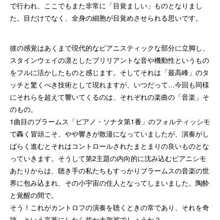
で行われ、ここでもまた非常に「目覚ましい」ものとなりまし
た。目だけでなく、全身の細胞が目覚めさせられる思いです。
彼の感覚はあくまで現代的なピアニスティックな部分に立脚し、
スタインウェイの凛としたブリリアントな音や機動性というもの
をフルに活かしたものと感じます。そしてそれは「最高峰」のタ
ッチと驚くべき技術として現れますが、いつだって…今回も同様
にそれらを超えて響いてくるのは、それぞれの楽曲の「音楽」そ
のもの。
1曲目のブラームス「ピアノ・ソナタ第1番」のフォルティッシモ
で轟く冒頭こそ、やや響きが散漫になっていましたが、演奏がし
ばらく進むとそれはコントロールされたまとまりの良いものとな
っていきます。そうして第2主題の内向的に沈み込むピアニシモ
あたりからは、聴き手の私たちもすっかりブラームスの音楽の世
界に包み込まれ、その小宇宙の住人となってしまいました。陶酔
と覚醒の間で。
そう！これがカントロフの演奏を聴くときの常であり、それを奇
跡…という言葉にしたら些か大袈裟でしょうか？