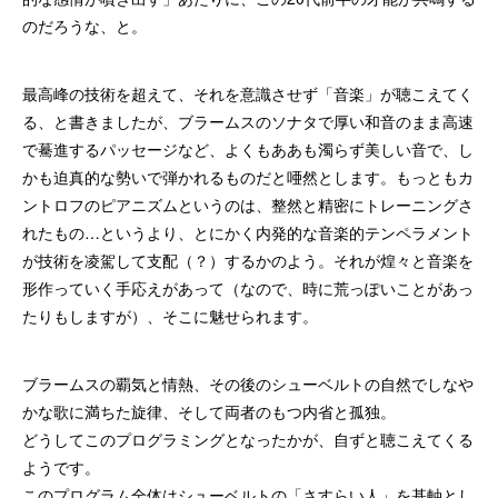
のだろうな、と。
最高峰の技術を超えて、それを意識させず「音楽」が聴こえてく
る、と書きましたが、ブラームスのソナタで厚い和音のまま高速
で驀進するパッセージなど、よくもああも濁らず美しい音で、し
かも迫真的な勢いで弾かれるものだと唖然とします。もっともカ
ントロフのピアニズムというのは、整然と精密にトレーニングさ
れたもの…というより、とにかく内発的な音楽的テンペラメント
が技術を凌駕して支配（？）するかのよう。それが煌々と音楽を
形作っていく手応えがあって（なので、時に荒っぽいことがあっ
たりもしますが）、そこに魅せられます。
ブラームスの覇気と情熱、その後のシューベルトの自然でしなや
かな歌に満ちた旋律、そして両者のもつ内省と孤独。
どうしてこのプログラミングとなったかが、自ずと聴こえてくる
ようです。
このプログラム全体はシューベルトの「さすらい人」を基軸とし