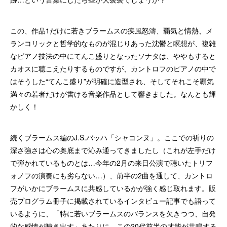
この、作品1だけに若きブラームスの疾風怒濤、覇気と情熱、メ
ランコリックと哲学的なものが混じりあった沈鬱と瞑想が、複雑
なピアノ技法の中にてんこ盛りとなったソナタは、ややもすると
カオスに聴こえたりするものですが、カントロフのピアノの中で
はそうした“てんこ盛り”が明確に造型され、そしてそれこそ覇気
満々の若者だけが書ける音楽作品として響きました。なんとも輝
かしく！
続くブラームス編のJ.S.バッハ「シャコンヌ」。ここでの祈りの
深さ強さは心の奥底まで沁み通ってきましたし（これが左手だけ
で弾かれているものとは…今年の2月の来日公演で聴いたトリフ
ォノフの演奏にも劣らない…）、前半の2曲を通して、カントロ
フがいかにブラームスに共感しているかが強く感じ取れます。販
売プログラム冊子に掲載されているインタビュー記事でも語って
いるように、「特に若いブラームスのバランスを欠きつつ、自発
的な感情が噴き出す」あたりに、この20代前半の才能が共鳴する