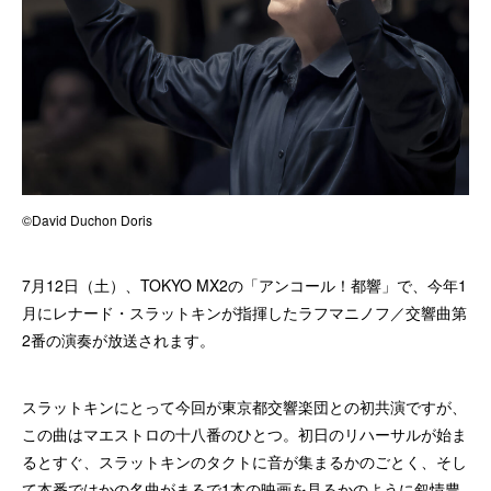
©David Duchon Doris
7月12日（土）、TOKYO MX2の「アンコール！都響」で、今年1
月にレナード・スラットキンが指揮したラフマニノフ／交響曲第
2番の演奏が放送されます。
スラットキンにとって今回が東京都交響楽団との初共演ですが、
この曲はマエストロの十八番のひとつ。初日のリハーサルが始ま
るとすぐ、スラットキンのタクトに音が集まるかのごとく、そし
て本番ではかの名曲がまるで1本の映画を見るかのように叙情豊