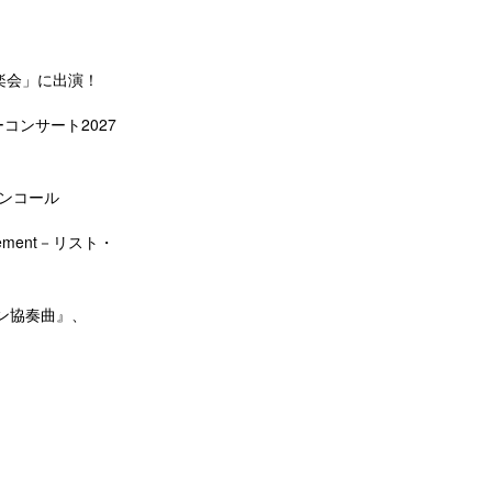
楽会」に出演！
コンサート2027
アンコール
ement－リスト・
ン協奏曲』、