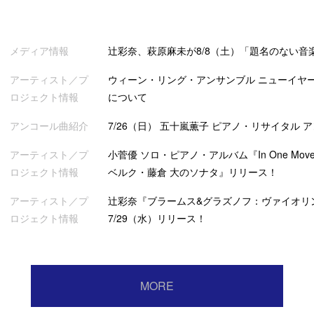
メディア情報
辻彩奈、萩原麻未が8/8（土）「題名のない音
アーティスト／プ
ウィーン・リング・アンサンブル ニューイヤー
ロジェクト情報
について
アンコール曲紹介
7/26（日） 五十嵐薫子 ピアノ・リサイタル 
アーティスト／プ
小菅優 ソロ・ピアノ・アルバム『In One Mov
ロジェクト情報
ベルク・藤倉 大のソナタ』リリース！
アーティスト／プ
辻彩奈『ブラームス&グラズノフ：ヴァイオリ
ロジェクト情報
7/29（水）リリース！
MORE