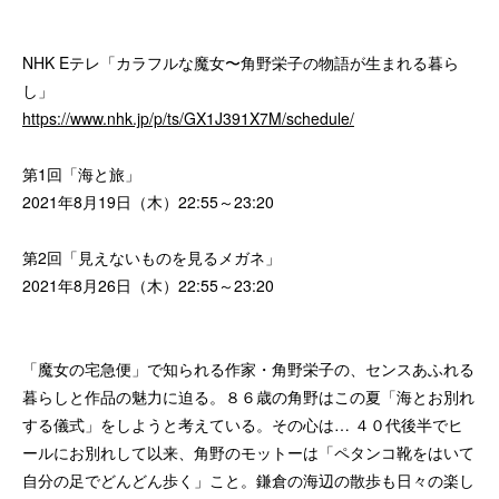
NHK Eテレ「カラフルな魔女〜角野栄子の物語が生まれる暮ら
し」
https://www.nhk.jp/p/ts/GX1J391X7M/schedule/
第1回「海と旅」
2021年8月19日（木）22:55～23:20
第2回「見えないものを見るメガネ」
2021年8月26日（木）22:55～23:20
「魔女の宅急便」で知られる作家・角野栄子の、センスあふれる
暮らしと作品の魅力に迫る。８６歳の角野はこの夏「海とお別れ
する儀式」をしようと考えている。その心は… ４０代後半でヒ
ールにお別れして以来、角野のモットーは「ペタンコ靴をはいて
自分の足でどんどん歩く」こと。鎌倉の海辺の散歩も日々の楽し