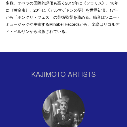
多数。オペラの国際的評価も高く2015年に《ソラリス》、18年
に《黄金虫》、20年に《アルマゲドンの夢》を世界初演。17年
から「ボンクリ・フェス」の芸術監督を務める。録音はソニー・
ミュージックや主宰するMinabel Recordsから、楽譜はリコルデ
ィ・ベルリンから出版されている。
KAJIMOTO ARTISTS