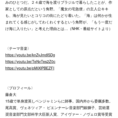
みのひとつだ。２４歳で海を渡りブラジルで暮らしたことが、作
家としての原点だという角野。「魔女の宅急便」の主人公キキ
も、海が見たいとコリコの街にたどり着いた。「海」は何かが生
まれてくる感じがしてわくわくするという角野が、「もう一度だ
け海に入りたい」と考えた理由とは…（NHK・番組サイトより）
〈テーマ音楽〉
https://youtu.be/knZyJmdlSDg
https://youtu.be/TeNvTes2Z0c
https://youtu.be/pMiXlPBEZFI
〈プロフィール〉
藤倉大
15歳で単身渡英しベンジャミンらに師事。国内外から委嘱多数。
尾高賞、ヴェネツィア・ ビエンナーレ音楽部門銀獅子、芸術選
奨音楽部門文部科学大臣新人賞、アイヴァー・ノヴェロ賞等受賞