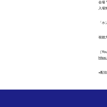
会場 Y
入場
「ホ
視聴
［Yo
https
※配