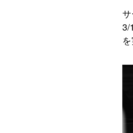
サ
3
を