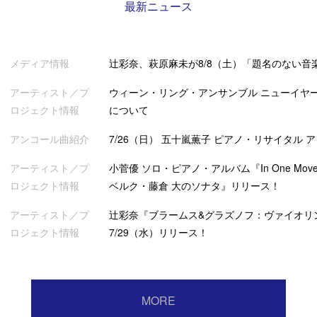
最新ニュース
メディア情報
辻彩奈、萩原麻未が8/8（土）「題名のない音
アーティスト／プ
ウィーン・リング・アンサンブル ニューイヤー
ロジェクト情報
について
アンコール曲紹介
7/26（日） 五十嵐薫子 ピアノ・リサイタル 
アーティスト／プ
小菅優 ソロ・ピアノ・アルバム『In One Mov
ロジェクト情報
ベルク・藤倉 大のソナタ』リリース！
アーティスト／プ
辻彩奈『ブラームス&グラズノフ：ヴァイオリ
ロジェクト情報
7/29（水）リリース！
MORE