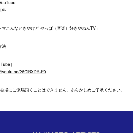
ouTube
無料
ンマこんなときやけど やっぱ（音楽）好きやねんTV」
方法：
uTube］
://youtu.be/28ClBXDR-P0
信会場にご来場頂くことはできません。あらかじめご了承ください。