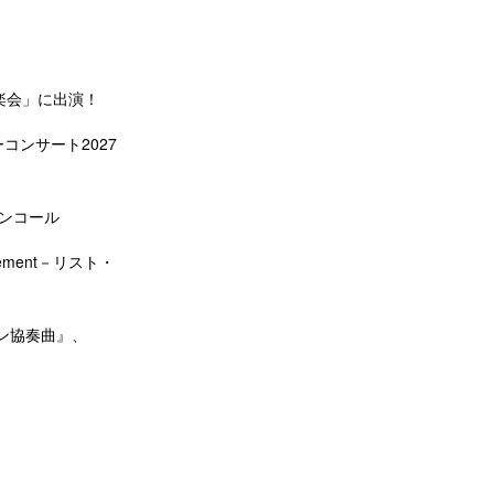
楽会」に出演！
コンサート2027
アンコール
ement－リスト・
ン協奏曲』、