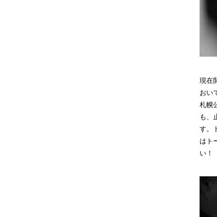
現在
おい
札幌
も、
す。
はト
い！