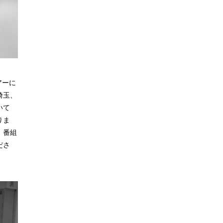
アーに
埼玉、
いて
りま
。番組
ださ