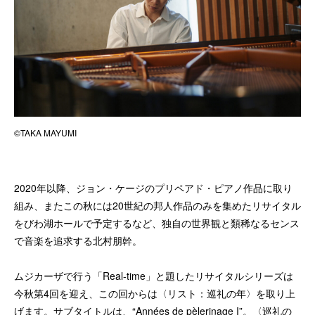
©TAKA MAYUMI
2020年以降、ジョン・ケージのプリペアド・ピアノ作品に取り
組み、またこの秋には20世紀の邦人作品のみを集めたリサイタル
をびわ湖ホールで予定するなど、独自の世界観と類稀なるセンス
で音楽を追求する北村朋幹。
ムジカーザで行う「Real-time」と題したリサイタルシリーズは
今秋第4回を迎え、この回からは〈リスト：巡礼の年〉を取り上
げます。サブタイトルは、“Années de pèlerinage I”。〈巡礼の