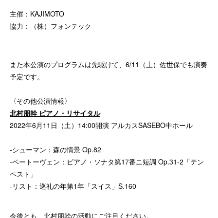
主催：KAJIMOTO
協力：（株）フォンテック
また本公演のプログラムは先駆けて、6/11（土）佐世保でも演奏
予定です。
〈その他公演情報〉
北村朋幹 ピアノ・リサイタル
2022年6月11日（土）14:00開演 アルカスSASEBO中ホール
-シューマン：森の情景 Op.82
-ベートーヴェン：ピアノ・ソナタ第17番ニ短調 Op.31-2「テン
ペスト」
-リスト：巡礼の年第1年「スイス」S.160
今後とも、北村朋幹の活動にご注目ください。