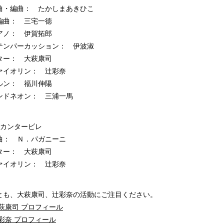
・編曲： たかしまあきひこ
曲： 三宅一徳
ノ： 伊賀拓郎
ンパーカッション： 伊波淑
ー： 大萩康司
イオリン： 辻彩奈
ン： 福川伸陽
ドネオン： 三浦一馬
カンタービレ
： Ｎ．パガニーニ
ー： 大萩康司
イオリン： 辻彩奈
とも、大萩康司、辻彩奈の活動にご注目ください。
萩康司 プロフィール
彩奈 プロフィール