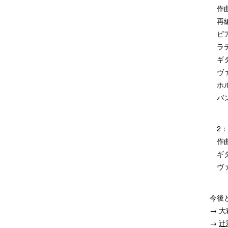
作曲
再編
ピア
ラテ
ギタ
ヴァ
ホル
バン
2：
作曲
ギタ
ヴァ
今後
→
大
→
辻