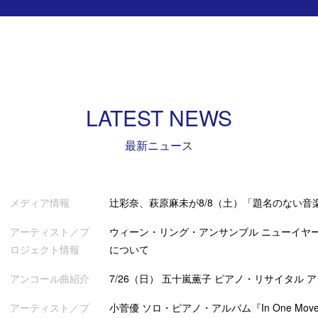
LATEST NEWS
最新ニュース
メディア情報
辻彩奈、萩原麻未が8/8（土）「題名のない音
アーティスト／プ
ウィーン・リング・アンサンブル ニューイヤー
ロジェクト情報
について
アンコール曲紹介
7/26（日） 五十嵐薫子 ピアノ・リサイタル 
アーティスト／プ
小菅優 ソロ・ピアノ・アルバム『In One Mov