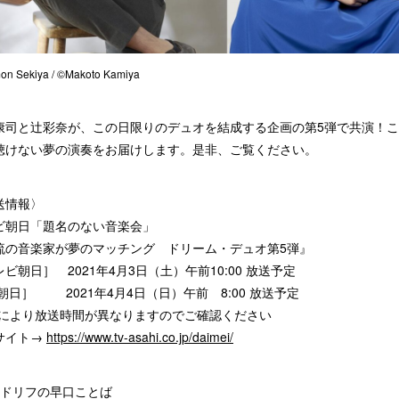
on Sekiya / ©Makoto Kamiya
康司と辻彩奈が、この日限りのデュオを結成する企画の第5弾で共演！
聴けない夢の演奏をお届けします。是非、ご覧ください。
送情報〉
ビ朝日「題名のない音楽会」
流の音楽家が夢のマッチング ドリーム・デュオ第5弾』
ビ朝日］ 2021年4月3日（土）午前10:00 放送予定
朝日］ 2021年4月4日（日）午前 8:00 放送予定
域により放送時間が異なりますのでご確認ください
サイト→
https://www.tv-asahi.co.jp/daimei/
ドリフの早口ことば