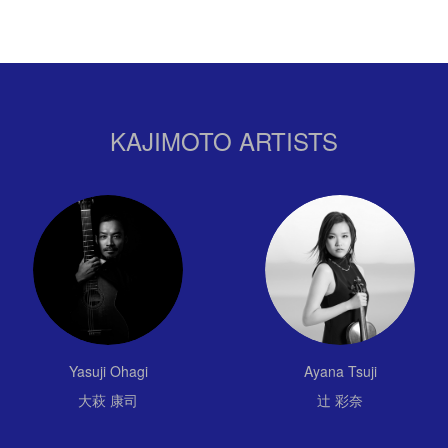
KAJIMOTO ARTISTS
Yasuji Ohagi
Ayana Tsuji
大萩 康司
辻 彩奈