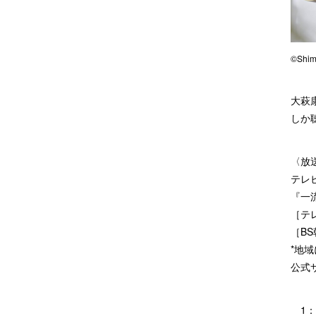
©Shim
大萩
しか
〈放
テレ
『一
［テレ
［BS
*地
公式
1：