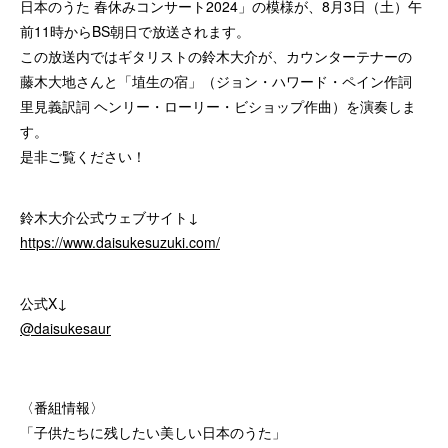
日本のうた 春休みコンサート2024」の模様が、8月3日（土）午
前11時からBS朝日で放送されます。
この放送内ではギタリストの鈴木大介が、カウンターテナーの
藤木大地さんと「埴生の宿」（ジョン・ハワード・ペイン作詞
里見義訳詞 ヘンリー・ローリー・ビショップ作曲）を演奏しま
す。
是非ご覧ください！
鈴木大介公式ウェブサイト↓
https://www.daisukesuzuki.com/
公式X↓
@daisukesaur
〈番組情報〉
「子供たちに残したい美しい日本のうた」