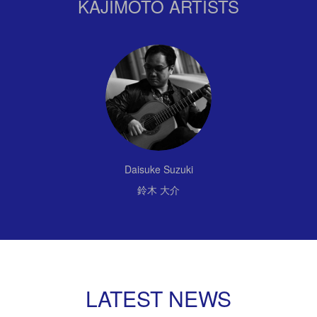
KAJIMOTO ARTISTS
Daisuke Suzuki
鈴木 大介
LATEST NEWS