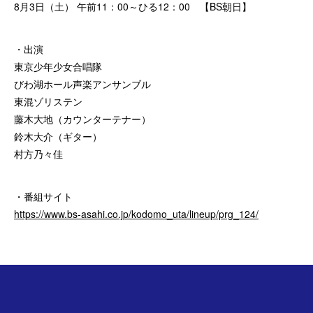
8月3日（土） 午前11：00～ひる12：00 【BS朝日】
・出演
東京少年少女合唱隊
びわ湖ホール声楽アンサンブル
東混ゾリステン
藤木大地（カウンターテナー）
鈴木大介（ギター）
村方乃々佳
・番組サイト
https://www.bs-asahi.co.jp/kodomo_uta/lineup/prg_124/