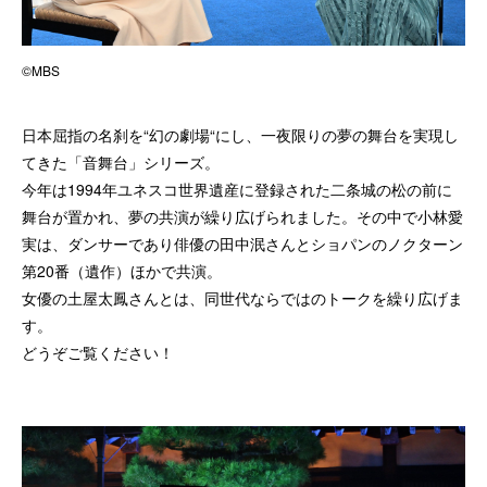
©MBS
日本屈指の名刹を“幻の劇場“にし、一夜限りの夢の舞台を実現し
てきた「音舞台」シリーズ。
今年は1994年ユネスコ世界遺産に登録された二条城の松の前に
舞台が置かれ、夢の共演が繰り広げられました。その中で小林愛
実は、ダンサーであり俳優の田中泯さんとショパンのノクターン
第20番（遺作）ほかで共演。
女優の土屋太鳳さんとは、同世代ならではのトークを繰り広げま
す。
どうぞご覧ください！