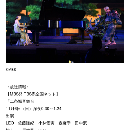
©MBS
〈放送情報〉
【MBS発 TBS系全国ネット】
「二条城音舞台」
11月6日（日）深夜0:30～1:24
出演
LEO 佐藤隆紀 小林愛実 森麻季 田中泯