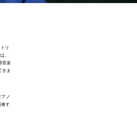
ントリ
では、
際音楽
てきま
ピアノ
演奏す