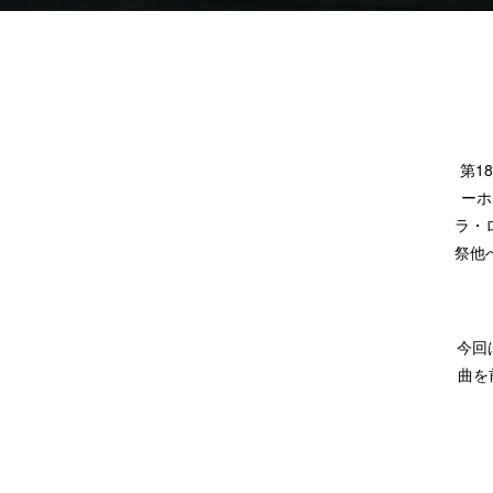
第1
ーホ
ラ・
祭他
今回
曲を