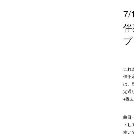
7
伴
プ
これ
催予
は、
定通
※過
曲目
トし
幸い