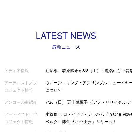
LATEST NEWS
最新ニュース
メディア情報
辻彩奈、萩原麻未が8/8（土）「題名のない音
アーティスト／プ
ウィーン・リング・アンサンブル ニューイヤー
ロジェクト情報
について
アンコール曲紹介
7/26（日） 五十嵐薫子 ピアノ・リサイタル 
アーティスト／プ
小菅優 ソロ・ピアノ・アルバム『In One Mov
ロジェクト情報
ベルク・藤倉 大のソナタ』リリース！