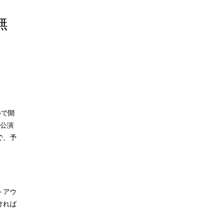
無
」
ルで開
」公演
で、予
トアウ
ければ