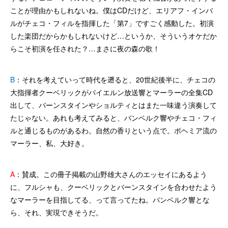
ことが理由かもしれないね。僕はCDだけど、エリアフ・インバ
ルがチェコ・フィルを指揮した「第7」ですごく感動した。初演
した楽団だからかもしれないけど…というか、そういうオケだか
らこそ初演を任された？…まさに夜の森の歌！
B
：それを考えていって時代を遡ると、20世紀後半に、チェコの
大指揮者クーベリックがバイエルン放送響とマーラーの全集CD
出して、バーンスタインやショルティとはまた一味違う演奏して
たじゃない。あれも考えてみると、バンベルク響やチェコ・フィ
ルと通じるものがあるわ。自然の香りという点で。ボヘミア流の
マーラー、私、大好き。
A
：賛成。この冊子掲載の山野雄大さんのエッセイにあるよう
に、フルシャも、クーベリックとバーンスタインを合わせたよう
なマーラーを目指してる、って言ってたね。バンベルク響とな
ら、それ、実現できそうだ。