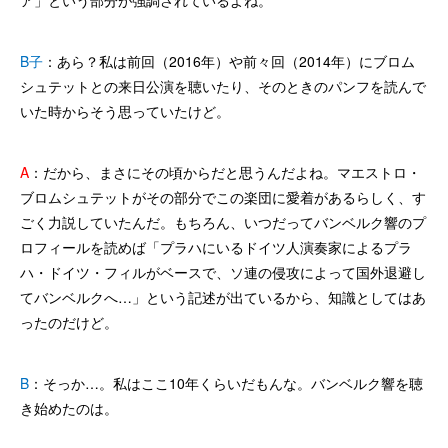
ア」という部分が強調されているよね。
B子
：あら？私は前回（2016年）や前々回（2014年）にブロム
シュテットとの来日公演を聴いたり、そのときのパンフを読んで
いた時からそう思っていたけど。
A
：だから、まさにその頃からだと思うんだよね。マエストロ・
ブロムシュテットがその部分でこの楽団に愛着があるらしく、す
ごく力説していたんだ。もちろん、いつだってバンベルク響のプ
ロフィールを読めば「プラハにいるドイツ人演奏家によるプラ
ハ・ドイツ・フィルがベースで、ソ連の侵攻によって国外退避し
てバンベルクへ…」という記述が出ているから、知識としてはあ
ったのだけど。
B
：そっか…。私はここ10年くらいだもんな。バンベルク響を聴
き始めたのは。