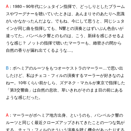
A
：1980～90年代にシュタイン指揮で、どっしりとしたブラーム
スやワーグナーを聴いていたときは、あんまりそのあたりへ意識
がいかなかったんだよな。でもね、今にして思うと、同じシュタ
インが同じ曲を指揮しても、N響との演奏とはずいぶん色合いが
違ってた。バンベルク響とのものは、こう、新緑を感じさせるよ
うな感じ？ ノットの指揮で聴いたマーラーも、緻密さの間から
自然の香りが漏れ出てくるような…。
B
：ボヘミアのルーツをもつオーケストラのマーラー…で思い出
したけど、私はチェコ・フィルの演奏するマーラーが好きなのよ
ねー。10年くらい前かしら、ズデネク・マカルが東京で指揮した
「第3交響曲」は自然の息吹、草いきれがそのまま目の前にある
ような感じだった。
A
：マーラーがボヘミア地方出身、というのも、バンベルク響の
ルーツと同じく最近クローズアップされてきたことの一つな気が
する。チェコ・フィルのそういう演奏を聴く機会があったりする