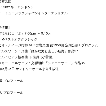
交響楽団
：2021年 ロンドン>
ー・ミュージックジャパンインターナショナル
送情報】
2年5月25日（水）7:00pm ～ 9:10pm
K-FMベストオブクラシック
オ・ルイージ指揮 NHK交響楽団 第1958回 定期公演 Bプログラム
デルスゾーン：序曲「静かな海と楽しい航海」作品27
ェル：ピアノ協奏曲 ト長調（小菅優）
スキー・コルサコフ：交響組曲「シェエラザード」作品35
2年5月25日 サントリーホールより生放送
 優 プロフィール
 大 プロフィール