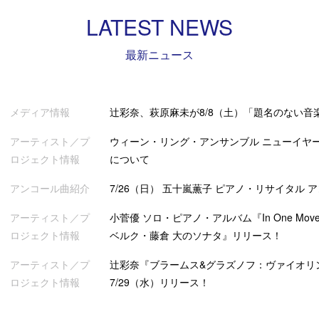
LATEST NEWS
最新ニュース
メディア情報
辻彩奈、萩原麻未が8/8（土）「題名のない音
アーティスト／プ
ウィーン・リング・アンサンブル ニューイヤー
ロジェクト情報
について
アンコール曲紹介
7/26（日） 五十嵐薫子 ピアノ・リサイタル 
アーティスト／プ
小菅優 ソロ・ピアノ・アルバム『In One Mov
ロジェクト情報
ベルク・藤倉 大のソナタ』リリース！
アーティスト／プ
辻彩奈『ブラームス&グラズノフ：ヴァイオリ
ロジェクト情報
7/29（水）リリース！