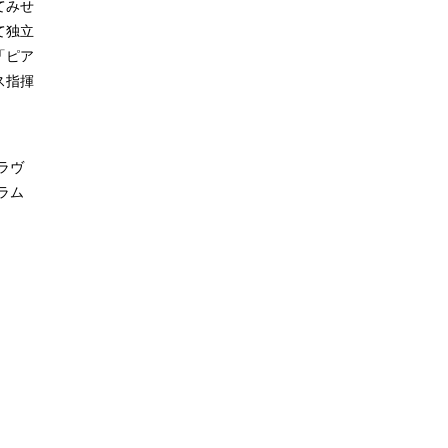
てみせ
て独立
「ピア
ス指揮
がラヴ
ラム