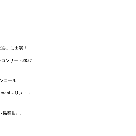
楽会」に出演！
コンサート2027
アンコール
ement－リスト・
ン協奏曲』、