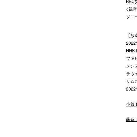
BBC
<録音
ソニ
【放
202
NH
ファビ
メン
ラヴ
リム
202
小菅
藤倉