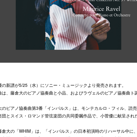
優の新譜が5/25（水）にソニー・ミュージックより発売されます。
曲は、藤倉大のピアノ協奏曲と小品、およびラヴェルのピアノ協奏曲ト
大のピアノ協奏曲第3番「インパルス」は、モンテカルロ・フィル、読
楽団とスイス・ロマンド管弦楽団の共同委嘱作品で、小菅優に献呈され
。
藤倉大の「WHIM」は、「インパルス」の日本初演時のリハーサル中に