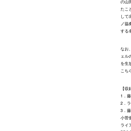
の山
たこ
して
ノ協
する
なお、
ェル
を生
こち
【収
1．
2．
3．藤
小菅
ライ