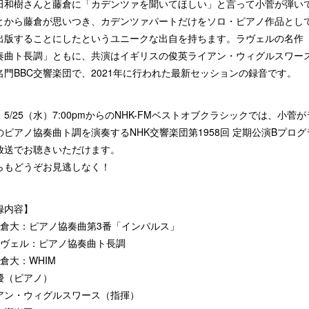
田和樹さんと藤倉に「カデンツァを聞いてほしい」と言って小菅が弾い
とから藤倉が思いつき、カデンツァパートだけをソロ・ピアノ作品とし
出版することにしたというユニークな出自を持ちます。ラヴェルの名作
奏曲ト長調」ともに、共演はイギリスの俊英ライアン・ウィグルスワー
名門BBC交響楽団で、2021年に行われた最新セッションの録音です。
5/25（水）7:00pmからのNHK-FMベストオブクラシックでは、小菅
のピアノ協奏曲ト調を演奏するNHK交響楽団第1958回 定期公演Bプログ
放送でお聴きいただけます。
らもどうぞお見逃しなく！
録内容】
藤倉大：ピアノ協奏曲第3番「インパルス」
ラヴェル：ピアノ協奏曲ト長調
倉大：WHIM
優（ピアノ）
アン・ウィグルスワース（指揮）