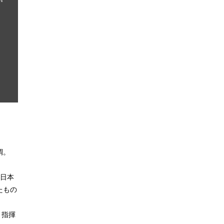
調。
売日本
たもの
、指揮