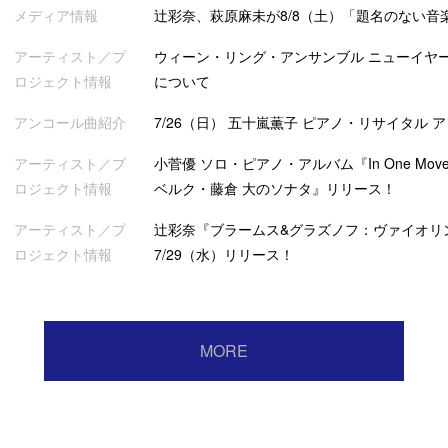
メディア情報
辻彩奈、萩原麻未が8/8（土）「題名のない音
アーティスト／プ
ウィーン・リング・アンサンブル ニューイヤー
ロジェクト情報
について
アンコール曲紹介
7/26（日） 五十嵐薫子 ピアノ・リサイタル 
アーティスト／プ
小菅優 ソロ・ピアノ・アルバム『In One Mov
ロジェクト情報
ベルク・藤倉 大のソナタ』リリース！
アーティスト／プ
辻彩奈『ブラームス&グラズノフ：ヴァイオリ
ロジェクト情報
7/29（水）リリース！
MORE