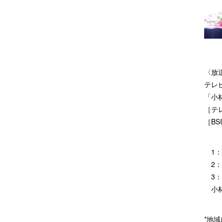
〈放
テレ
「小
［テレ
［BS
1：シ
2：
3：シ
小林
*地