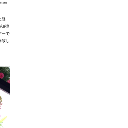
に登
第6弾
アーで
奏致し