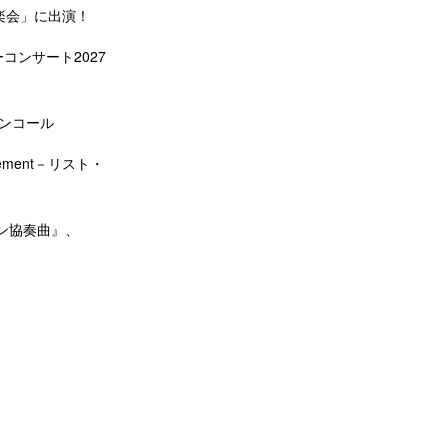
楽会」に出演！
コンサート2027
アンコール
ement－リスト・
ン協奏曲』、