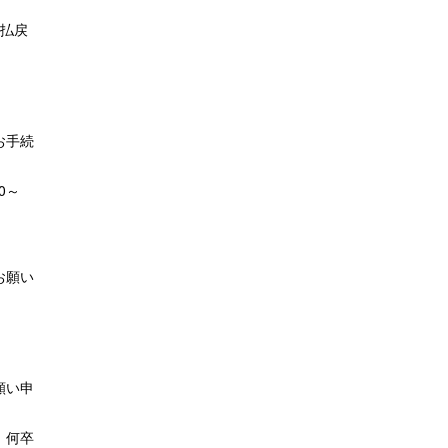
【払戻
お手続
0～
お願い
願い申
、何卒