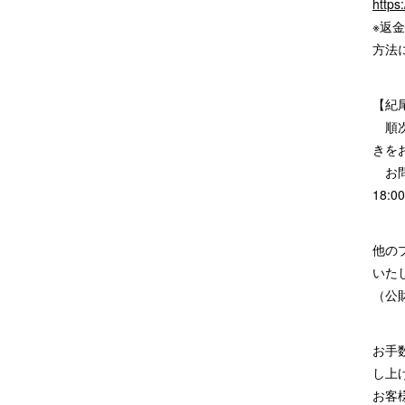
https:
※返
方法
【紀尾
順次
きを
お問合
18:
他の
いた
（公
お手
し上
お客