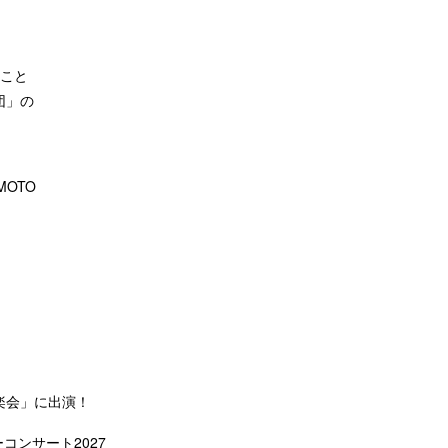
うこと
団」の
IMOTO
楽会」に出演！
コンサート2027