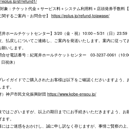
//eplus.jp/sf/refund1/
金対象：チケット代金＋サービス料＋システム利用料＋店頭発券手数料
に関するご案内・お問合せ】
https://eplus.jp/refund-toiawase/
井ホールチケットセンター】3/20（金・祝）10:00～5/31（日）23:59
、払戻しについてご連絡し、ご案内を発送いたします。案内に従って
お願いします。
せ電話番号：紀尾井ホールチケットセンター 03-3237-0061（10:0
00 日祝休）
プレイガイドでご購入されたお客様は以下をご確認くださいますよう、
します。
財）神戸市民文化振興財団
https://www.kobe-ensou.jp/
数ではございますが、以上の期日までにお手続きいただきますよう、お
げます。
様にはご迷惑をおかけし、誠に申し訳なく存じますが、事情ご賢察の上