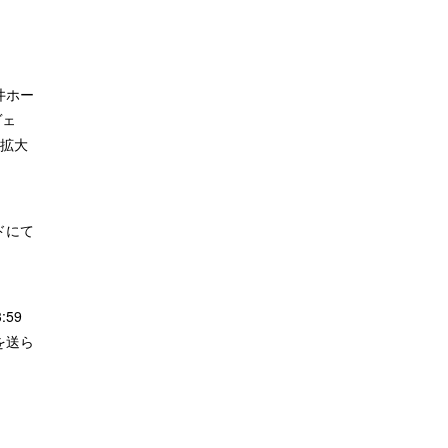
井ホー
ヴェ
の拡大
ドにて
59
を送ら