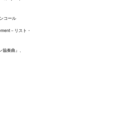
アンコール
ement－リスト・
ン協奏曲』、