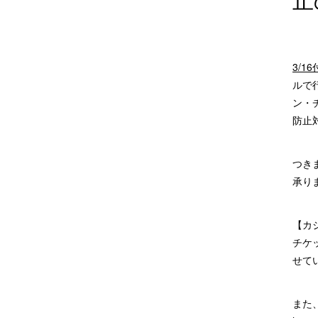
3/
ルで
ン・
防止
つき
承り
【カジ
チケ
せて
また