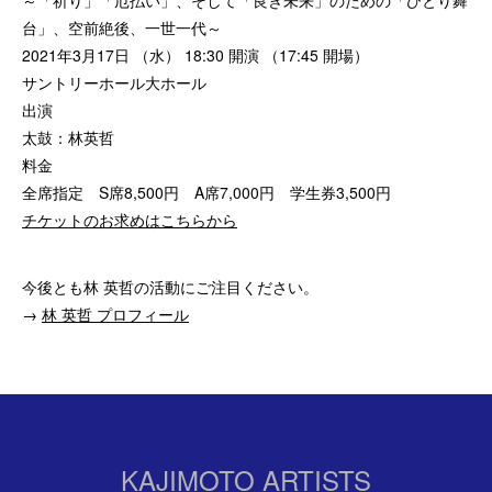
～「祈り」「厄払い」、そして「良き未来」のための「ひとり舞
台」、空前絶後、一世一代～
2021年3月17日 （水） 18:30 開演 （17:45 開場）
サントリーホール大ホール
出演
太鼓：林英哲
料金
全席指定 S席8,500円 A席7,000円 学生券3,500円
チケットのお求めはこちらから
今後とも林 英哲の活動にご注目ください。
→
林 英哲 プロフィール
KAJIMOTO ARTISTS