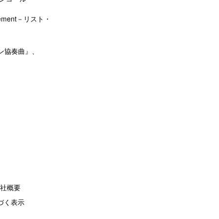
ement－リスト・
ン協奏曲』、
社概要
づく表示