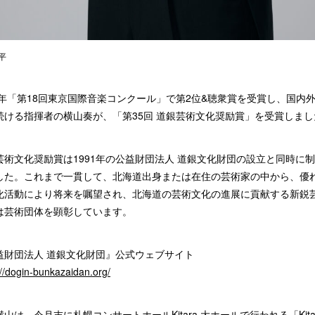
平
18年「第18回東京国際音楽コンクール」で第2位&聴衆賞を受賞し、国内
続ける指揮者の横山奏が、「第35回 道銀芸術文化奨励賞」を受賞しまし
芸術文化奨励賞は1991年の公益財団法人 道銀文化財団の設立と同時に
した。これまで一貫して、北海道出身または在住の芸術家の中から、優
化活動により将来を嘱望され、北海道の芸術文化の進展に貢献する新鋭
は芸術団体を顕彰しています。
益財団法人 道銀文化財団』公式ウェブサイト
://dogin-bunkazaidan.org/
山は、今月末に札幌コンサートホールKitara 大ホールで行われる「Kita