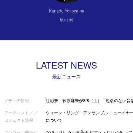
Kanade Yokoyama
横山 奏
LATEST NEWS
最新ニュース
メディア情報
辻彩奈、萩原麻未が8/8（土）「題名のない音
アーティスト／プ
ウィーン・リング・アンサンブル ニューイヤー
ロジェクト情報
について
アンコール曲紹介
7/26（日） 五十嵐薫子 ピアノ・リサイタル 