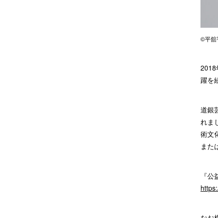
©平舘
20
躍を
道銀
れま
術文
また
『公
https
なお横