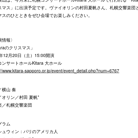
スマス」に出演予定です。ヴァイオリンの村田夏帆さん、札幌交響楽団
マスのひとときをぜひ会場でお楽しみください。
演情報〉
taraのクリスマス」
5年12月20日（土）15:00開演
ンサートホールKitara 大ホール
://www.kitara-sapporo.or.jp/event/event_detail.php?num=6767
／横山 奏
イオリン／村田 夏帆*
楽／札幌交響楽団
グラム
シュウィン：パリのアメリカ人