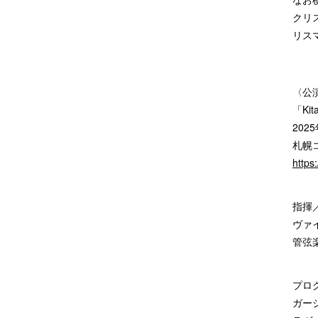
クリ
リス
〈公
「Ki
202
札幌コ
https
指揮
ヴァ
管弦
プロ
ガー