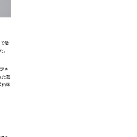
外で活
た。
制定さ
れた芸
芸術家
raの