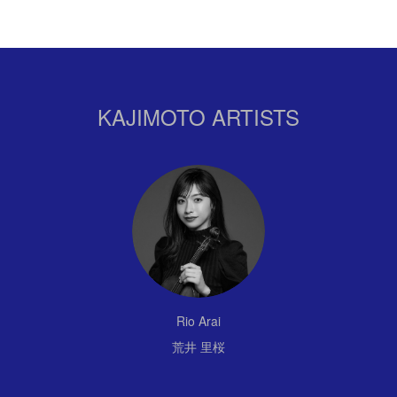
KAJIMOTO ARTISTS
Rio Arai
荒井 里桜