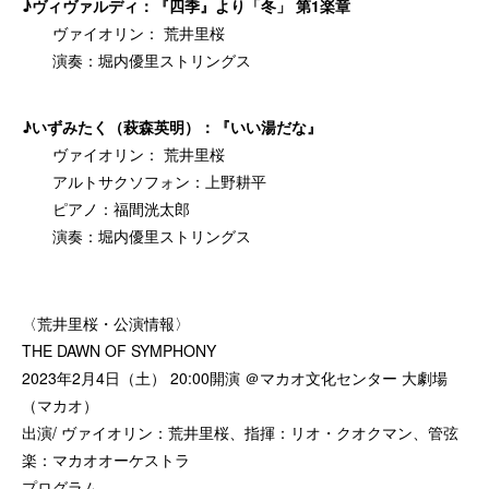
♪ヴィヴァルディ：『四季』より「冬」 第1楽章
ヴァイオリン： 荒井里桜
演奏：堀内優里ストリングス
♪いずみたく（萩森英明）：『いい湯だな』
ヴァイオリン： 荒井里桜
アルトサクソフォン：上野耕平
ピアノ：福間洸太郎
演奏：堀内優里ストリングス
〈荒井里桜・公演情報〉
THE DAWN OF SYMPHONY
2023年2月4日（土） 20:00開演 ＠マカオ文化センター 大劇場
（マカオ）
出演/ ヴァイオリン：荒井里桜、指揮：リオ・クオクマン、管弦
楽：マカオオーケストラ
プログラム