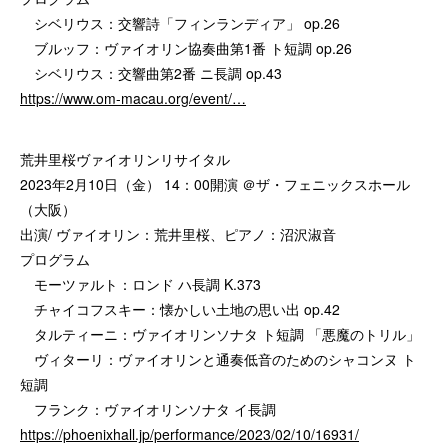
シベリウス：交響詩「フィンランディア」 op.26
ブルッフ：ヴァイオリン協奏曲第1番 ト短調 op.26
シベリウス：交響曲第2番 ニ長調 op.43
https://www.om-macau.org/event/…
荒井里桜ヴァイオリンリサイタル
2023年2月10日（金） 14：00開演 ＠ザ・フェニックスホール
（大阪）
出演/ ヴァイオリン：荒井里桜、ピアノ：沼沢淑音
プログラム
モーツァルト：ロンド ハ長調 K.373
チャイコフスキー：懐かしい土地の思い出 op.42
タルティーニ：ヴァイオリンソナタ ト短調 「悪魔のトリル」
ヴィターリ：ヴァイオリンと通奏低音のためのシャコンヌ ト
短調
フランク：ヴァイオリンソナタ イ長調
https://phoenixhall.jp/performance/2023/02/10/16931/