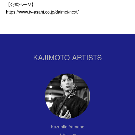
【公式ページ】
https://www.tv-asahi.co.jp/daimei/next/
KAJIMOTO ARTISTS
Kazuhito Yamane