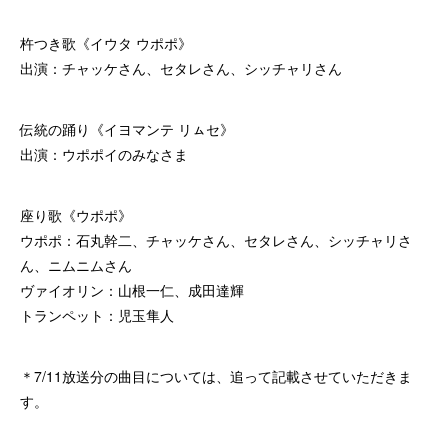
杵つき歌《イウタ ウポポ》
出演：チャッケさん、セタレさん、シッチャリさん
伝統の踊り《イヨマンテ リㇺセ》
出演：ウポポイのみなさま
座り歌《ウポポ》
ウポポ：石丸幹二、チャッケさん、セタレさん、シッチャリさ
ん、ニムニムさん
ヴァイオリン：山根一仁、成田達輝
トランペット：児玉隼人
＊7/11放送分の曲目については、追って記載させていただきま
す。