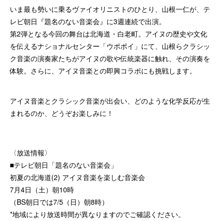
いま最も勢いに乗るヴァイオリニストのひとり、山根一仁が、テ
レビ朝日『題名のない音楽会』に3週連続で出演。
第2弾となる今回の舞台は北海道・白老町。アイヌの歴史や文化
を伝えるナショナルセンター「ウポポイ」にて、山根らクラシッ
ク音楽の演奏家たちがアイヌの歌や伝統楽器に触れ、その演奏を
体験。さらに、アイヌ音楽との即興コラボにも挑戦します。
アイヌ音楽とクラシック音楽が出会い、どのような化学反応が生
まれるのか、どうぞお楽しみに！
〈放送情報〉
■テレビ朝日「題名のない音楽会」
初夏の北海道(2) アイヌ音楽を楽しむ音楽会
7月4日（土）朝10時
（BS朝日では7/5（日）朝8時）
*地域により放送時間が異なりますのでご確認ください。