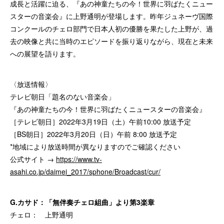
成長と活躍に迫る、『あの神童たちの今！世界に羽ばたくニュー
スターの音楽会』に上野通明が登場します。昨年ジュネーヴ国際
コンクールのチェロ部門で日本人初の優勝を果たした上野が、過
去の映像と共に当時のエピソードを振り返りながら、現在と未来
への展望を語ります。
〈放送情報〉
テレビ朝日「題名のない音楽会」
『あの神童たちの今！世界に羽ばたくニュースターの音楽会』
［テレビ朝日］2022年3月19日（土）午前10:00 放送予定
［BS朝日］2022年3月20日（日）午前 8:00 放送予定
*地域により放送時間が異なりますのでご確認ください
公式サイト →
https://www.tv-
asahi.co.jp/daimei_2017/sphone/Broadcast/cur/
G.カサド：「無伴奏チェロ組曲」より第3楽章
チェロ： 上野通明