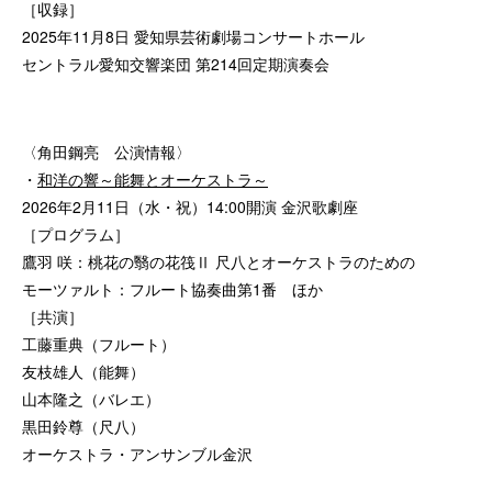
［収録］
2025年11月8日 愛知県芸術劇場コンサートホール
セントラル愛知交響楽団 第214回定期演奏会
〈角田鋼亮 公演情報〉
・
和洋の響～能舞とオーケストラ～
2026年2月11日（水・祝）14:00開演 金沢歌劇座
［プログラム］
鷹羽 咲：桃花の翳の花筏Ⅱ 尺八とオーケストラのための
モーツァルト：フルート協奏曲第1番 ほか
［共演］
工藤重典（フルート）
友枝雄人（能舞）
山本隆之（バレエ）
黒田鈴尊（尺八）
オーケストラ・アンサンブル金沢