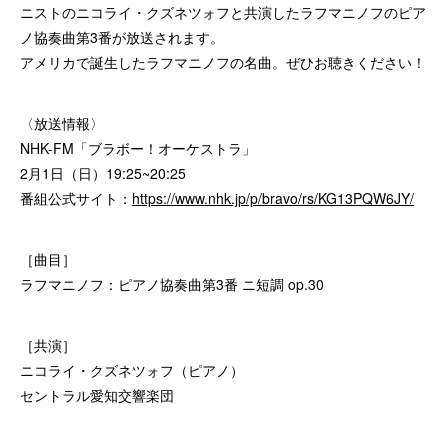
ニストのニコライ・クズネツォフと共演したラフマニノフのピア
ノ協奏曲第3番が放送されます。
アメリカで誕生したラフマニノフの名曲。ぜひお聴きください！
〈放送情報〉
NHK-FM「ブラボー！オーケストラ」
2月1日（日）19:25~20:25
番組公式サイト：
https://www.nhk.jp/p/bravo/rs/KG13PQW6JY/
［曲目］
ラフマニノフ：ピアノ協奏曲第3番 ニ短調 op.30
［共演］
ニコライ・クズネツォフ（ピアノ）
セントラル愛知交響楽団