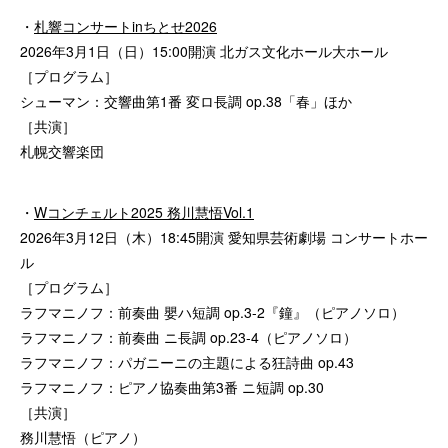
・
札響コンサートinちとせ2026
2026年3月1日（日）15:00開演 北ガス文化ホール大ホール
［プログラム］
シューマン：交響曲第1番 変ロ長調 op.38「春」ほか
［共演］
札幌交響楽団
・
Wコンチェルト2025 務川慧悟Vol.1
2026年3月12日（木）18:45開演 愛知県芸術劇場 コンサートホー
ル
［プログラム］
ラフマニノフ：前奏曲 嬰ハ短調 op.3-2『鐘』（ピアノソロ）
ラフマニノフ：前奏曲 ニ長調 op.23-4（ピアノソロ）
ラフマニノフ：パガニーニの主題による狂詩曲 op.43
ラフマニノフ：ピアノ協奏曲第3番 ニ短調 op.30
［共演］
務川慧悟（ピアノ）