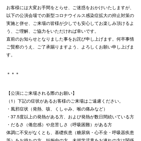
お客様には大変お手間をとらせ、ご迷惑をおかけいたしますが、
以下の公演会場での新型コロナウイルス感染症拡大の抑止対策の
実施と併せ、ご来場の皆様が少しでも安心してお楽しみ頂けるよ
う、ご理解、ご協力をいただければ幸いです。
直前のお知らせとなりました事をお詫び申し上げます。何卒事情
ご賢察のうえ、ご了承賜りますよう、よろしくお願い申し上げま
す。
＊＊＊
【公演にご来場される際のお願い】
（1）下記の症状があるお客様のご来場はご遠慮ください。
・風邪症状（発熱、咳、くしゃみ、喉の痛みなど）
・37.5度以上の発熱がある方、および発熱が数日間続いている方
・だるさ（倦怠感）や息苦しさ（呼吸困難）がある方
体調に不安がなくとも、基礎疾患（糖尿病・心不全・呼吸器疾患
等）をお持ちの方、妊娠中の方、未就学児童をお連れの方は関係