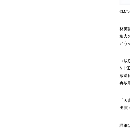
©M.To
林英
迫力
どう
〈放
NH
放送日
再放送
「天
出演
詳細