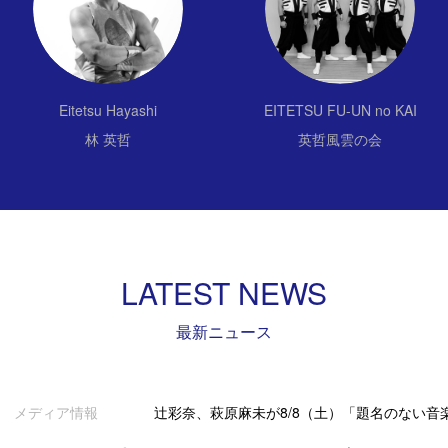
Eitetsu Hayashi
EITETSU FU-UN no KAI
林 英哲
英哲風雲の会
LATEST NEWS
最新ニュース
メディア情報
辻彩奈、萩原麻未が8/8（土）「題名のない音