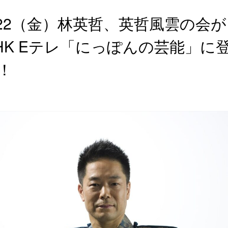
/22（金）林英哲、英哲風雲の会
HK Eテレ「にっぽんの芸能」に
！