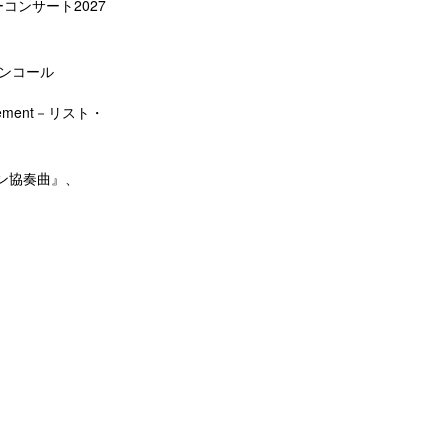
コンサート2027
アンコール
ement－リスト・
ン協奏曲』、