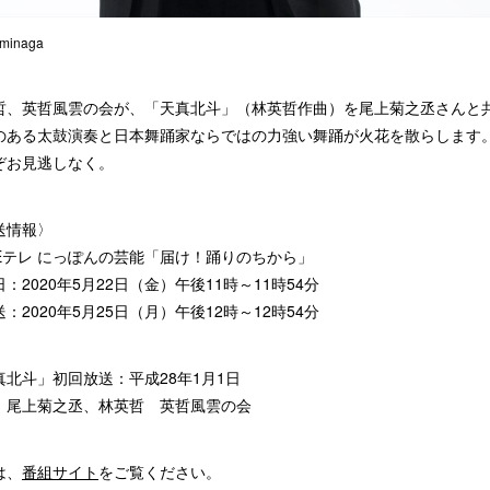
minaga
哲、英哲風雲の会が、「天真北斗」（林英哲作曲）を尾上菊之丞さんと
のある太鼓演奏と日本舞踊家ならではの力強い舞踊が火花を散らします
ぞお見逃しなく。
送情報〉
KEテレ にっぽんの芸能「届け！踊りのちから」
：2020年5月22日（金）午後11時～11時54分
：2020年5月25日（月）午後12時～12時54分
真北斗」初回放送：平成28年1月1日
：尾上菊之丞、林英哲 英哲風雲の会
は、
番組サイト
をご覧ください。