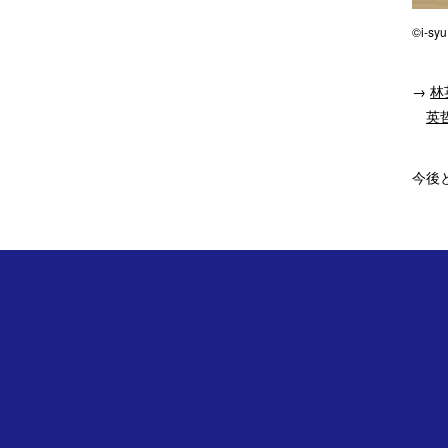
©i-syu
→
林
英
今後