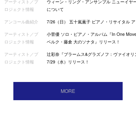
アーティスト／プ
ウィーン・リング・アンサンブル ニューイヤー
ロジェクト情報
について
アンコール曲紹介
7/26（日） 五十嵐薫子 ピアノ・リサイタル 
アーティスト／プ
小菅優 ソロ・ピアノ・アルバム『In One Mov
ロジェクト情報
ベルク・藤倉 大のソナタ』リリース！
アーティスト／プ
辻彩奈『ブラームス&グラズノフ：ヴァイオリ
ロジェクト情報
7/29（水）リリース！
MORE