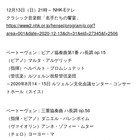
12月13日（日）21時～ NHK-Eテレ
クラシック音楽館「名手たちの饗宴」
https://www2.nhk.or.jp/hensei/program/p.cgi?
area=001&date=2020-12-13&ch=31&eid=27345&f=2506
ベートーヴェン：ピアノ協奏曲第1番 ハ長調 op.15
（ピアノ）マルタ・アルゲリッチ
（指揮）ヘルベルト・ブロムシュテット
（管弦楽）ルツェルン祝祭管弦楽団
～2020年8月14・15日 ルツェルン文化会議センター・コンサー
トホール（スイス）
ベートーヴェン：三重協奏曲 ハ長調 op.56
（指揮・ピアノ）ダニエル・バレンボイム
（ヴァイオリン）アンネ・ゾフィー・ムター
（チェロ）ヨーヨー・マ