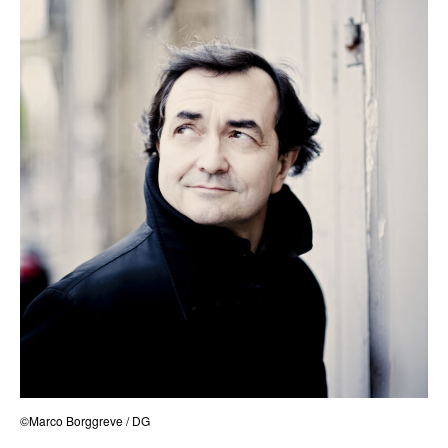
©Marco Borggreve / DG