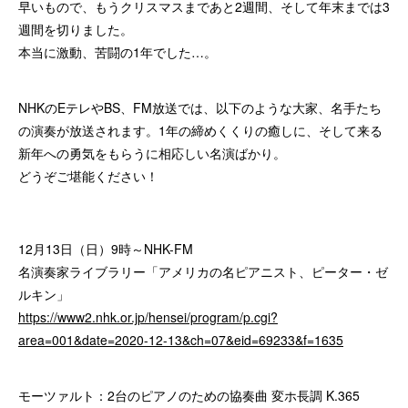
早いもので、もうクリスマスまであと2週間、そして年末までは3
週間を切りました。
本当に激動、苦闘の1年でした…。
NHKのEテレやBS、FM放送では、以下のような大家、名手たち
の演奏が放送されます。1年の締めくくりの癒しに、そして来る
新年への勇気をもらうに相応しい名演ばかり。
どうぞご堪能ください！
12月13日（日）9時～NHK-FM
名演奏家ライブラリー「アメリカの名ピアニスト、ピーター・ゼ
ルキン」
https://www2.nhk.or.jp/hensei/program/p.cgi?
area=001&date=2020-12-13&ch=07&eid=69233&f=1635
モーツァルト：2台のピアノのための協奏曲 変ホ長調 K.365