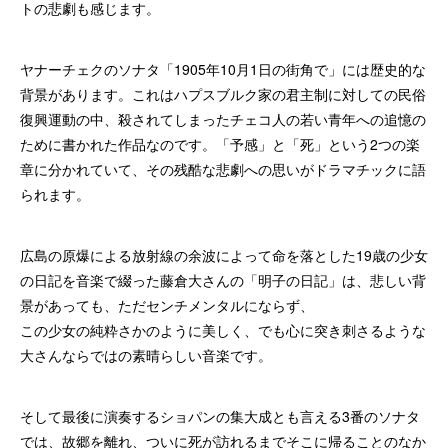
トの悲劇も感じます。
ヤナーチェクのソナタ「1905年10月1日の街角で」には歴史的な
背景があります。これはハプスブルク家の君主制に対しての民俗
復興運動の中、殺されてしまったチェコ人の若い青年への追憶の
ために書かれた作品なのです。「予感」と「死」という2つの楽
章に分かれていて、その残酷な悲劇への思いがドラマチックに語
られます。
広島の原爆による放射線の余波によって命を落とした19歳の少女
の日記を音楽で綴った藤倉大さんの「明子の日記」は、悲しい背
景があっても、ただセンチメンタルにならず、
この少女の純粋さかのように美しく、でも心に突き刺さるような
大さんならではの素晴らしい音楽です。
そして最後に演奏するショパンの集大成とも言える3番のソナタ
では、故郷を離れ、ついに死が訪れるまでそこに帰ることのなか