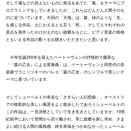
そして魂などの見えないものに焦点をあてた「風」をテーマにプ
ログラミングをしていきましたが、これらはどんどん人間そのも
のに近づいています。今回の「大地」は、森、緑のような「生」
を感じる作品、土にかえるとも言う「死」、そして人それぞれの
原点を形作ったかけがえのない故郷をもとに、ピアノ音楽の骨格
ともいえる作品の数々をお聴きいただきたいと思います。
今年生誕250年を迎えたベートーヴェンの抒情的で優美な
「『森の乙女』による変奏曲」は、ベートーヴェンと同世代の音
楽家ヴラニッツキーのバレエ「森の乙女」のシンプルで美しいテ
ーマに基づいています。
そしてシューベルトの有名な「さすらい人幻想曲」。オーストリ
アの牧歌的な美しい風景をよく散歩したであろうシューベルトの
この作品は、一見決然としていて生き生きとしていますが、19世
紀前半において世間から切り離され、常に故郷を探し求め、さま
よい続ける人間の孤独感、終生幸福をつかめなかったシューベル