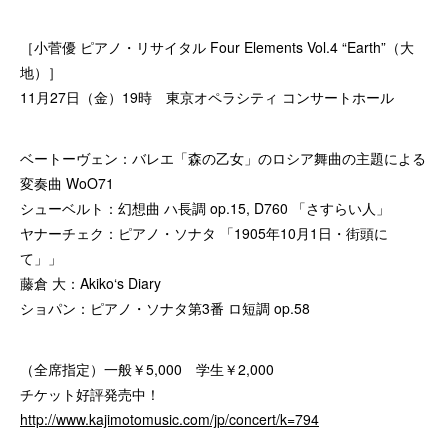
［小菅優 ピアノ・リサイタル Four Elements Vol.4 “Earth”（大
地）］
11月27日（金）19時 東京オペラシティ コンサートホール
ベートーヴェン：バレエ「森の乙女」のロシア舞曲の主題による
変奏曲 WoO71
シューベルト：幻想曲 ハ長調 op.15, D760 「さすらい人」
ヤナーチェク：ピアノ・ソナタ 「1905年10月1日・街頭に
て」」
藤倉 大：Akiko‘s Diary
ショパン：ピアノ・ソナタ第3番 ロ短調 op.58
（全席指定）一般￥5,000 学生￥2,000
チケット好評発売中！
http://www.kajimotomusic.com/jp/concert/k=794