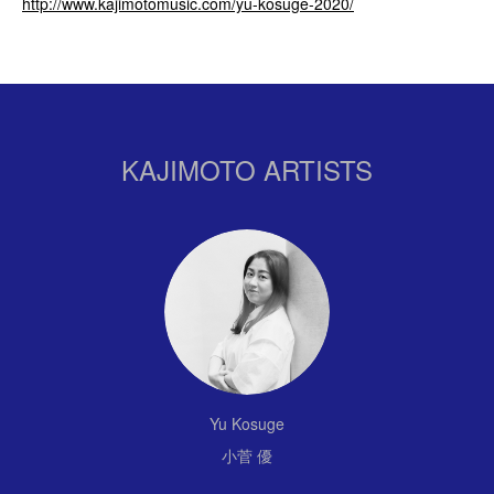
http://www.kajimotomusic.com/yu-kosuge-2020/
KAJIMOTO ARTISTS
Yu Kosuge
小菅 優