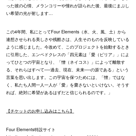
った彼の心情、メランコリーや憧れが語られた後、最後にまぶし
い希望の光が射します…
この4年間、私にとってFour Elements（水、火、風、土）から
連想させられる美しさや残酷さは、人生そのものを反映している
ように感じました。今改めて、このプロジェクトを始動するとき
に引用した、エンペドクレスの「四元素は「愛（ピリア」」によ
ってひとつの宇宙となり、「憎（ネイコス）」によって離散す
る、それらはすべて──過去、現在、未来──の源である」という
言葉を思い出します。この宇宙を保つためには、「憎」ではな
く、私たち人間一人一人が「愛」を齎さないといけない。そうす
れば、絶対に希望があるはずだと信じられるのです。」
【チケットのお申し込みはこちら】
Four Elements特設サイト