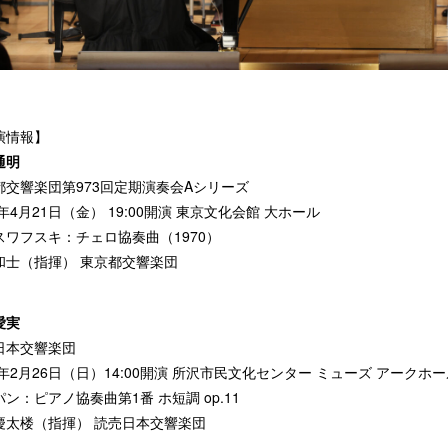
演情報】
通明
都交響楽団第973回定期演奏会Aシリーズ
3年4月21日（金） 19:00開演 東京文化会館 大ホール
スワフスキ：チェロ協奏曲（1970）
和士（指揮） 東京都交響楽団
愛実
日本交響楽団
3年2月26日（日）14:00開演 所沢市民文化センター ミューズ アークホ
ン：ピアノ協奏曲第1番 ホ短調 op.11
慶太楼（指揮） 読売日本交響楽団