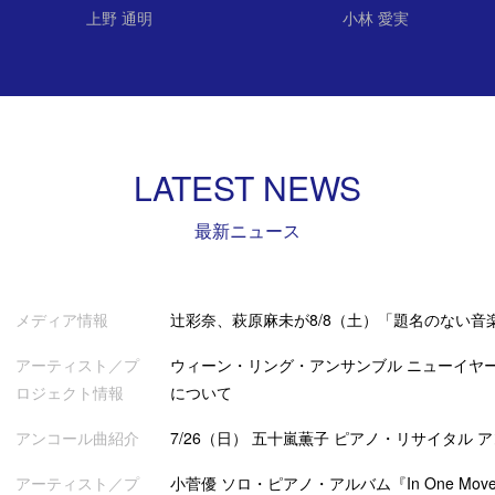
上野 通明
小林 愛実
LATEST NEWS
最新ニュース
メディア情報
辻彩奈、萩原麻未が8/8（土）「題名のない音
アーティスト／プ
ウィーン・リング・アンサンブル ニューイヤー
ロジェクト情報
について
アンコール曲紹介
7/26（日） 五十嵐薫子 ピアノ・リサイタル 
アーティスト／プ
小菅優 ソロ・ピアノ・アルバム『In One Mov