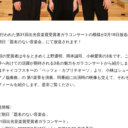
に行われた第31回出光音楽賞受賞者ガラコンサートの模様が2月18日放送
朝日「題名のない音楽会」にて放送されます！
1回の受賞者は今をときめく上野通明、岡本誠司、小林愛実の3名です。
界へ向けての活躍が期待される3名の魅力をガラコンサートから紹介し
はチャイコフスキーの「ペッツォ・カプリチオーソ」より、小林はシュ
アノ協奏曲」の 第1楽章を演奏。同番組に出演時の映像も交えて、それ
フィールを紹介します。是非ご覧ください。
送情報〉
ビ朝日「題名のない音楽会」
31回出光音楽賞受賞者ガラコンサート』