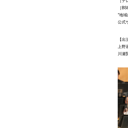
［テレ
［BS
*地
公式
【出
上野
川瀬