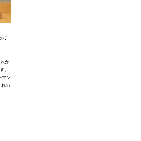
のテ
これか
ます。
ーマン
ぞれの