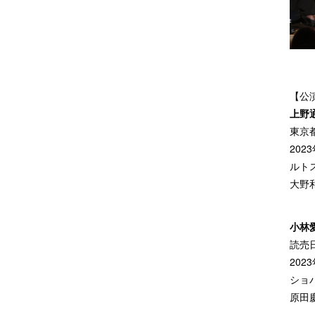
【公
上野
東京
202
ルト
大野
小林
読売
202
ショパ
原田