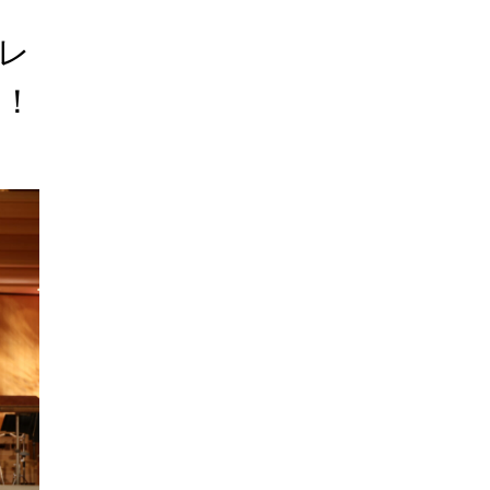
テレ
場！