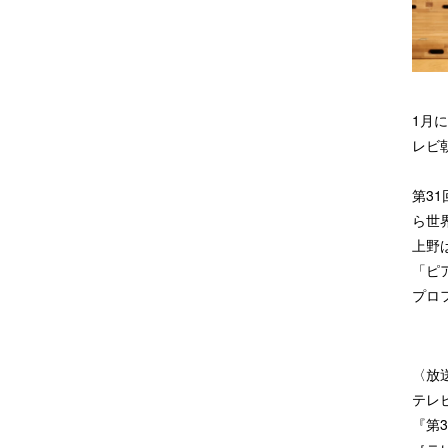
1月
レビ
第3
ら世
上野
「ピ
プロ
〈放
テレ
『第