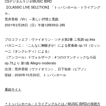
CSデジタルラジオMUSIC BIRD
【CLASSIC LIVE SELCTION】「トッパンホール・トライアング
ル」
荒井里桜（Vn）～美しい抒情と悪戯
2021年2月28日（日）午後12時59分-2時
プロコフィエフ：ヴァイオリン・ソナタ第2番 ニ長調 op.94a
パガニーニ：〈こんなに胸騒ぎが〉による変奏曲 op.13（ロッシ
ーニ《タンクレディ》による）
（アンコール）ドヴォルザーク：4つのロマンティックな小品
op.75より 第1曲 Allegro moderato
出演：荒井里桜（ヴァイオリン）、日下知奈（ピアノ）
収録：2020年10月20日、トッパンホール
番組サイト
＊トッパンホール・トライアングルとは／MUSIC BIRDの視聴方