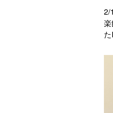
2
楽
た