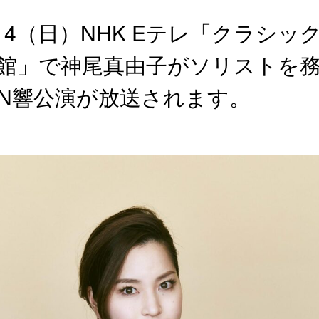
/14（日）NHK Eテレ「クラシッ
館」で神尾真由子がソリストを
N響公演が放送されます。