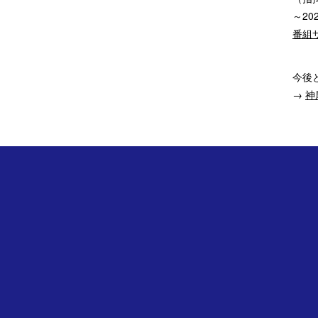
～20
番組
今後
→
神