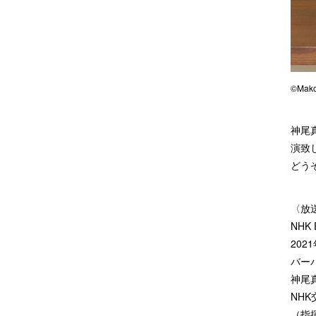
©Mako
神尾
演致
どう
〈放
NH
202
バー
神尾
NH
（指