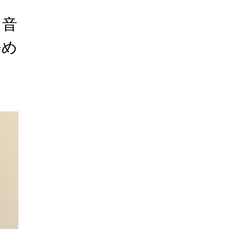
ク音
務め