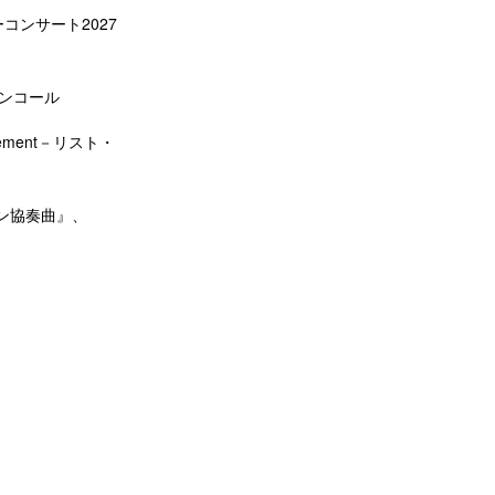
コンサート2027
アンコール
ement－リスト・
ン協奏曲』、