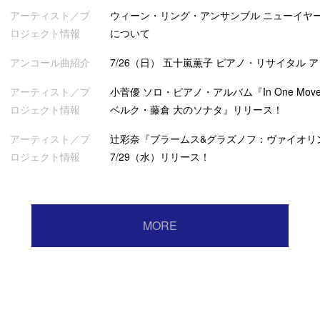
アーティスト／プ
ウィーン・リング・アンサンブル ニューイヤー
ロジェクト情報
について
アンコール曲紹介
7/26（日） 五十嵐薫子 ピアノ・リサイタル 
アーティスト／プ
小菅優 ソロ・ピアノ・アルバム『In One Mov
ロジェクト情報
ベルク・藤倉 大のソナタ』リリース！
アーティスト／プ
辻彩奈『ブラームス&グラズノフ：ヴァイオリ
ロジェクト情報
7/29（水）リリース！
MORE