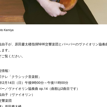
to Kamiya
真由子が、原田慶太楼指揮NHK交響楽団とバーバーのヴァイオリン協奏
します。
ぞご覧ください。
送情報〉
K Eテレ「クラシック音楽館」
1年2月14日（日）午後9時00分～午後11時00分
バー／ヴァイオリン協奏曲 op.14（曲順は2曲目です）
真由子（ヴァイオリン）
K交響楽団
揮）原田慶太楼