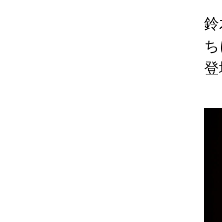
鈴
ち
登