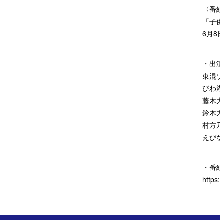
〈番
「子
6月8
・出
東混
びわ
藤木
鈴木
村方
えび
・番
https