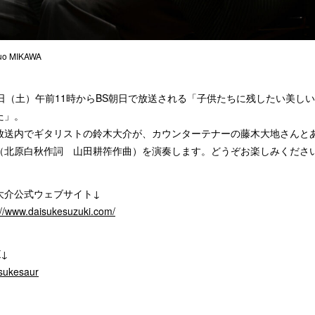
uo MIKAWA
8日（土）午前11時からBS朝日で放送される「子供たちに残したい美し
た」。
放送内でギタリストの鈴木大介が、カウンターテナーの藤木大地さんと
（北原白秋作詞 山田耕筰作曲）を演奏します。どうぞお楽しみくださ
大介公式ウェブサイト↓
://www.daisukesuzuki.com/
↓
sukesaur