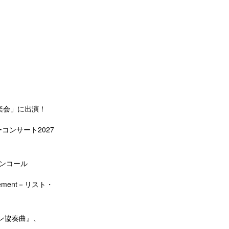
楽会」に出演！
コンサート2027
アンコール
ement－リスト・
ン協奏曲』、