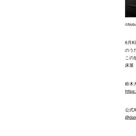
©Nob
6月
のう
この
床屋
鈴木
https
公式X
@dai