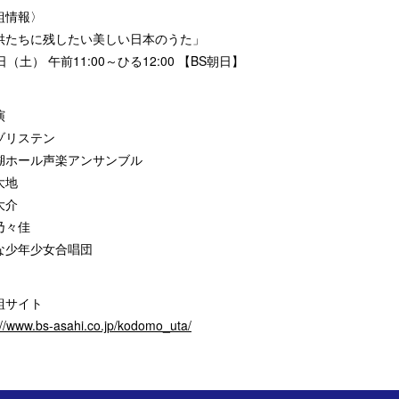
組情報〉
供たちに残したい美しい日本のうた」
日（土） 午前11:00～ひる12:00 【BS朝日】
演
ゾリステン
湖ホール声楽アンサンブル
大地
大介
乃々佳
な少年少女合唱団
組サイト
://www.bs-asahi.co.jp/kodomo_uta/