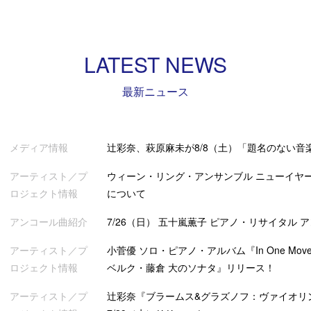
LATEST NEWS
最新ニュース
メディア情報
辻彩奈、萩原麻未が8/8（土）「題名のない音
アーティスト／プ
ウィーン・リング・アンサンブル ニューイヤー
ロジェクト情報
について
アンコール曲紹介
7/26（日） 五十嵐薫子 ピアノ・リサイタル 
アーティスト／プ
小菅優 ソロ・ピアノ・アルバム『In One Mov
ロジェクト情報
ベルク・藤倉 大のソナタ』リリース！
アーティスト／プ
辻彩奈『ブラームス&グラズノフ：ヴァイオリ