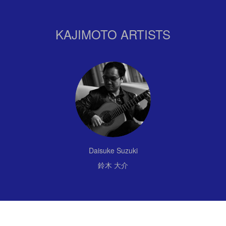
KAJIMOTO ARTISTS
Daisuke Suzuki
鈴木 大介