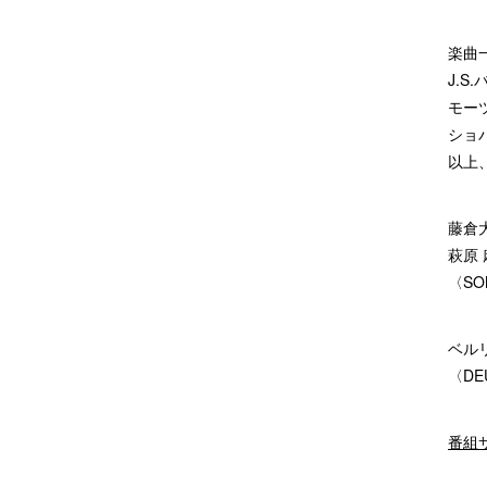
楽曲
J.S
モーツ
ショパ
以上
藤倉大
萩原
〈SON
ベル
〈DE
番組