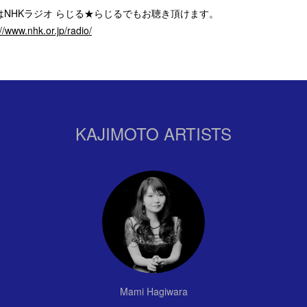
はNHKラジオ らじる★らじるでもお聴き頂けます。
://www.nhk.or.jp/radio/
KAJIMOTO ARTISTS
Mami Hagiwara