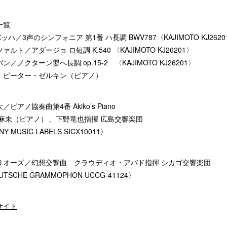
一覧
.バッハ／3声のシンフォニア 第1番 ハ長調 BWV787〈KAJIMOTO KJ2620
ァルト／アダージョ ロ短調 K.540 〈KAJIMOTO KJ26201〉
ン／ノクターン嬰へ長調 op.15-2 〈KAJIMOTO KJ26201〉
、ピーター・ゼルキン（ピアノ）
／ピアノ協奏曲第4番 Akiko’s Piano
 麻未（ピアノ） 、下野竜也指揮 広島交響楽団
Y MUSIC LABELS SICX10011〉
リオーズ／幻想交響曲 クラウディオ・アバド指揮 シカゴ交響楽団
UTSCHE GRAMMOPHON UCCG-41124〉
サイト