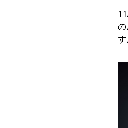
1
の
す