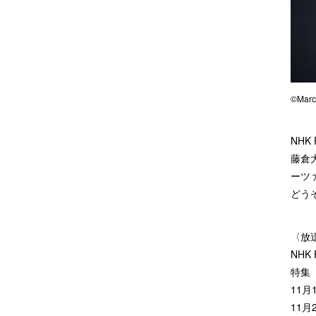
©Marc
NH
藤倉大
ーツ
どう
〈放
NHK
特集
11月
11月