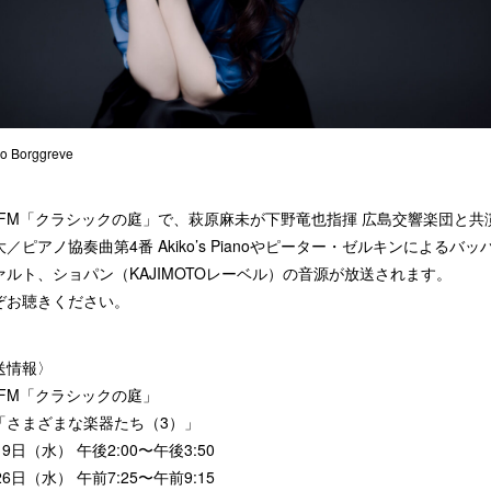
o Borggreve
K FM「クラシックの庭」で、萩原麻未が下野竜也指揮 広島交響楽団と共
／ピアノ協奏曲第4番 Akiko’s Pianoやピーター・ゼルキンによるバッ
ァルト、ショパン（KAJIMOTOレーベル）の音源が放送されます。
ぞお聴きください。
送情報〉
 FM「クラシックの庭」
「さまざまな楽器たち（3）」
19日（水） 午後2:00〜午後3:50
26日（水） 午前7:25〜午前9:15