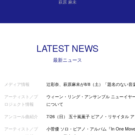
萩原 麻未
LATEST NEWS
最新ニュース
メディア情報
辻彩奈、萩原麻未が8/8（土）「題名のない音
アーティスト／プ
ウィーン・リング・アンサンブル ニューイヤー
ロジェクト情報
について
アンコール曲紹介
7/26（日） 五十嵐薫子 ピアノ・リサイタル 
アーティスト／プ
小菅優 ソロ・ピアノ・アルバム『In One Mov