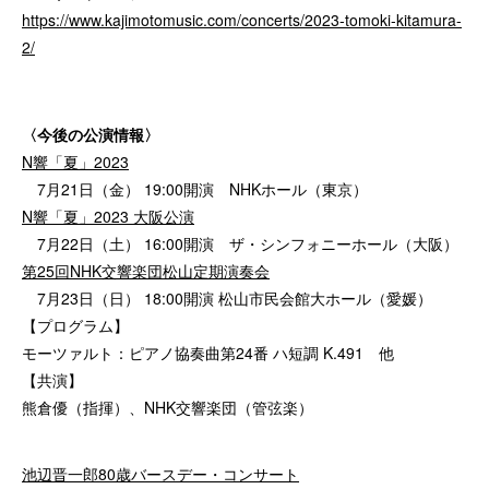
https://www.kajimotomusic.com/concerts/2023-tomoki-kitamura-
2/
〈今後の公演情報〉
N響「夏」2023
7月21日（金） 19:00開演 NHKホール（東京）
N響「夏」2023 大阪公演
7月22日（土） 16:00開演 ザ・シンフォニーホール（大阪）
第25回NHK交響楽団松山定期演奏会
7月23日（日） 18:00開演 松山市民会館大ホール（愛媛）
【プログラム】
モーツァルト：ピアノ協奏曲第24番 ハ短調 K.491 他
【共演】
熊倉優（指揮）、NHK交響楽団（管弦楽）
池辺晋一郎80歳バースデー・コンサート