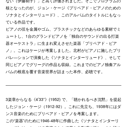
ない（伊藤制子）」と高く評価されました。そこでプログラムの
核となったのが、ジョン・ケージ《プリペアド・ピアノのための
ソナタとインターリュード》、このアルバムのタイトルにもなっ
ている作品です。
ピアノの弦を金属やゴム、プラスチックなどのあらゆる素材でミ
ュートし、1台のグランドピアノを「独自のサウンドの出る打楽
器オーケストラ」に生まれ変えさせた楽器「プリペアド・ピア
ノ」。これはケージが考案しました。北村がピアノに施したプリ
パレ―ションで演奏した《ソナタとインターリュード》、そして
同じピアノでグリーグの作品も収録。これまでのピアノ独奏アル
バムの根底を覆す音楽世界が詰まった本作、必聴です。
3楽章からなる《4’33”》(1952) で、「聴かれるべき沈黙」を提起
したジョン・ケージ（1912-92）。これに先立ち、1938年にはダ
ンス音楽のためにプリペアド・ピアノを考案します。
この“楽器”のために1946-48年に作曲した《ソナタとインターリ