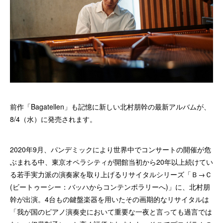
前作「Bagatellen」も記憶に新しい北村朋幹の最新アルバムが、
8/4（水）に発売されます。
2020年9月、パンデミックにより世界中でコンサートの開催が危
ぶまれる中、東京オペラシティが開館当初から20年以上続けてい
る若手実力派の演奏家を取り上げるリサイタルシリーズ「Ｂ→Ｃ
(ビートゥーシー：バッハからコンテンポラリーへ)」に、北村朋
幹が出演。4台もの鍵盤楽器を用いたその画期的なリサイタルは
「我が国のピアノ演奏史において重要な一夜と言っても過言では