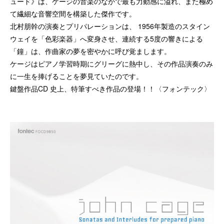
ュード》は、ケージの音楽のなかで最も力動感に溢れ、また極め
て繊細な音響空間を構築した傑作です。
北村朋幹の演奏とプリパレーションは、 1956年製造のスタイン
ウェイを「色彩楽器」へ変身させ、連続する5度の響きによる
「鐘」は、作曲家の夢を密やかに呼び覚まします。
ケージはピアノ学習時期にグリーグに熱中し、その作品演奏のみ
に一生を捧げることを夢見ていたのです。
鍵盤作品CD 史上、特筆すべき作品の登場！！〈フォンテック〉