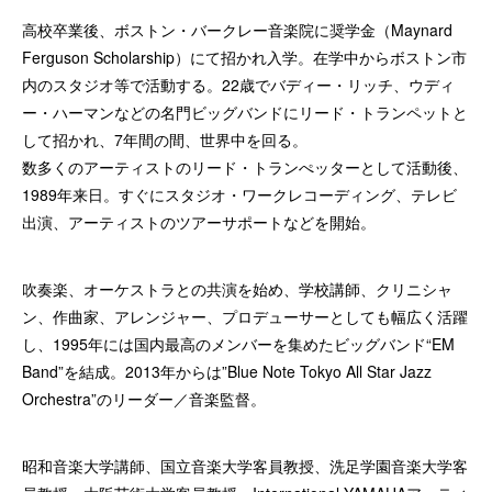
高校卒業後、ボストン・バークレー音楽院に奨学金（Maynard
Ferguson Scholarship）にて招かれ入学。在学中からボストン市
内のスタジオ等で活動する。22歳でバディー・リッチ、ウディ
ー・ハーマンなどの名門ビッグバンドにリード・トランペットと
して招かれ、7年間の間、世界中を回る。
数多くのアーティストのリード・トランぺッターとして活動後、
1989年来日。すぐにスタジオ・ワークレコーディング、テレビ
出演、アーティストのツアーサポートなどを開始。
吹奏楽、オーケストラとの共演を始め、学校講師、クリニシャ
ン、作曲家、アレンジャー、プロデューサーとしても幅広く活躍
し、1995年には国内最高のメンバーを集めたビッグバンド“EM
Band”を結成。2013年からは”Blue Note Tokyo All Star Jazz
Orchestra”のリーダー／音楽監督。
昭和音楽大学講師、国立音楽大学客員教授、洗足学園音楽大学客