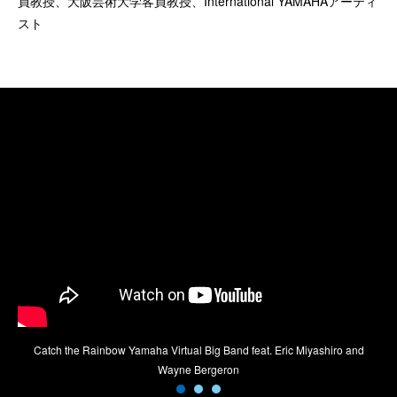
員教授、大阪芸術大学客員教授、International YAMAHAアーティ
スト
Catch the Rainbow Yamaha Virtual Big Band feat. Eric Miyashiro and
Wayne Bergeron