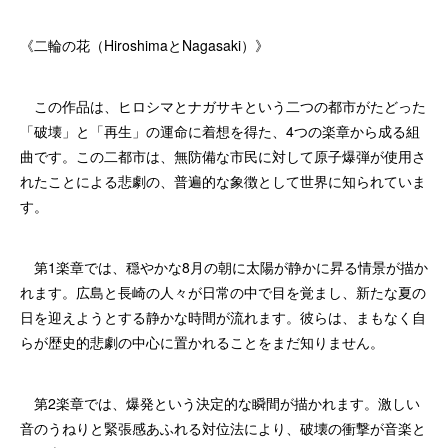
《二輪の花（HiroshimaとNagasaki）》
この作品は、ヒロシマとナガサキという二つの都市がたどった
「破壊」と「再生」の運命に着想を得た、4つの楽章から成る組
曲です。この二都市は、無防備な市民に対して原子爆弾が使用さ
れたことによる悲劇の、普遍的な象徴として世界に知られていま
す。
第1楽章では、穏やかな8月の朝に太陽が静かに昇る情景が描か
れます。広島と長崎の人々が日常の中で目を覚まし、新たな夏の
日を迎えようとする静かな時間が流れます。彼らは、まもなく自
らが歴史的悲劇の中心に置かれることをまだ知りません。
第2楽章では、爆発という決定的な瞬間が描かれます。激しい
音のうねりと緊張感あふれる対位法により、破壊の衝撃が音楽と