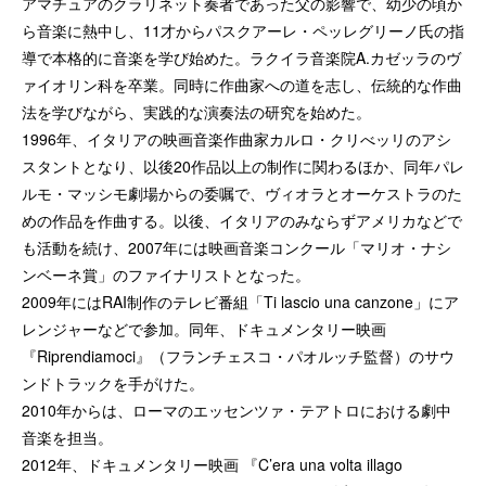
アマチュアのクラリネット奏者であった父の影響で、幼少の頃か
ら音楽に熱中し、11才からパスクアーレ・ペッレグリーノ氏の指
導で本格的に音楽を学び始めた。ラクイラ音楽院A.カゼッラのヴ
ァイオリン科を卒業。同時に作曲家への道を志し、伝統的な作曲
法を学びながら、実践的な演奏法の研究を始めた。
1996年、イタリアの映画音楽作曲家カルロ・クリべッリのアシ
スタントとなり、以後20作品以上の制作に関わるほか、同年パレ
ルモ・マッシモ劇場からの委嘱で、ヴィオラとオーケストラのた
めの作品を作曲する。以後、イタリアのみならずアメリカなどで
も活動を続け、2007年には映画音楽コンクール「マリオ・ナシ
ンベーネ賞」のファイナリストとなった。
2009年にはRAI制作のテレビ番組「Ti lascio una canzone」にア
レンジャーなどで参加。同年、ドキュメンタリー映画
『Riprendiamoci』（フランチェスコ・パオルッチ監督）のサウ
ンドトラックを手がけた。
2010年からは、ローマのエッセンツァ・テアトロにおける劇中
音楽を担当。
2012年、ドキュメンタリー映画 『C’era una volta illago