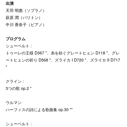
出演
天羽 明惠（ソプラノ）
萩原 潤（バリトン）
中川 香奈子（ピアノ）
プログラム
シューベルト :
トゥーレの王様 D367 *、糸を紡ぐグレートヒェン D118 *、グレ
ートヒェンの祈り D568 *、ズライカ I D720 *、ズライカ II D717
*
クライン :
3つの歌 op.2 *
ウルマン
ハーフィスの詩による歌曲集 op.30 **
シューベルト :