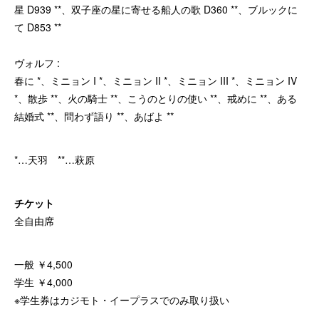
星 D939 **、双子座の星に寄せる船人の歌 D360 **、ブルックに
て D853 **
ヴォルフ :
春に *、ミニョン I *、ミニョン II *、ミニョン III *、ミニョン IV
*、散歩 **、火の騎士 **、こうのとりの使い **、戒めに **、ある
結婚式 **、問わず語り **、あばよ **
*…天羽 **…萩原
チケット
全自由席
一般 ￥4,500
学生 ￥4,000
※学生券はカジモト・イープラスでのみ取り扱い