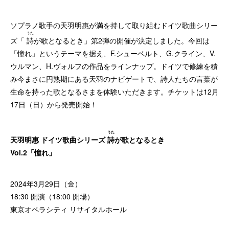
ソプラノ歌手の天羽明惠が満を持して取り組むドイツ歌曲シリー
うた
ズ「
詩
が歌となるとき」第2弾の開催が決定しました。今回は
「憧れ」というテーマを据え、F.シューベルト、G.クライン、V.
ウルマン、H.ヴォルフの作品をラインナップ。ドイツで修練を積
み今まさに円熟期にある天羽のナビゲートで、詩人たちの言葉が
生命を持った歌となるさまを体験いただきます。チケットは12月
17日（日）から発売開始！
うた
天羽明惠 ドイツ歌曲シリーズ
詩
が歌となるとき
Vol.2「憧れ」
2024年3月29日（金）
18:30 開演（18:00 開場）
東京オペラシティ リサイタルホール