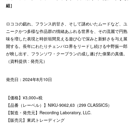
組］
ロココの戯れ、フランス的甘さ、そして謎めいたムードなど、ユ
ニークかつ多様な作品群の情緒あふれる世界を、その流麗で円熟
味を増した表現と時折垣間見える遊び心で深みと新鮮さを与え展
開する。長年にわたりチェンバロ界をリードし続ける中野振一郎
が映し出す、フランソワ・クープランの成し遂げた偉業の真価。
（資料提供 : 発売元）
発売日：2024年8月10日
【価格】¥3,000+税
【品番（レーベル）】NIKU-9062,63（299 CLASSICS）
【製造・発売元】Recording Laboratory, LLC.
【販売元】東武トレーディング