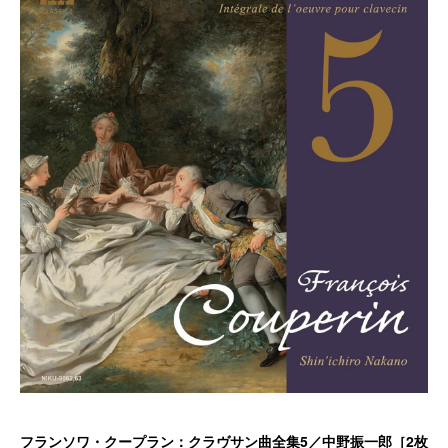
フランソワ・クープラン：クラヴサン曲全集5／中野振一郎［2枚