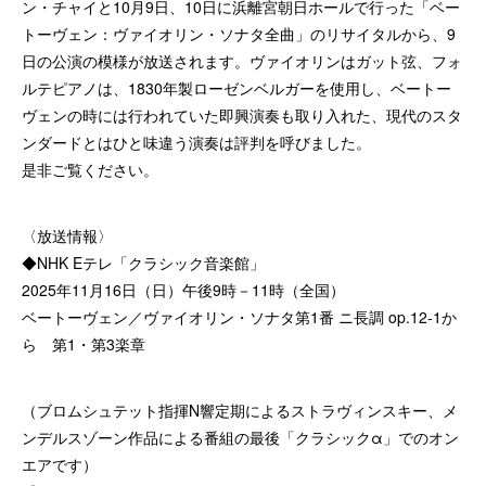
ン・チャイと10月9日、10日に浜離宮朝日ホールで行った「ベー
トーヴェン：ヴァイオリン・ソナタ全曲」のリサイタルから、9
日の公演の模様が放送されます。ヴァイオリンはガット弦、フォ
ルテピアノは、1830年製ローゼンベルガーを使用し、ベートー
ヴェンの時には行われていた即興演奏も取り入れた、現代のスタ
ンダードとはひと味違う演奏は評判を呼びました。
是非ご覧ください。
〈放送情報〉
◆NHK Eテレ「クラシック音楽館」
2025年11月16日（日）午後9時－11時（全国）
ベートーヴェン／ヴァイオリン・ソナタ第1番 ニ長調 op.12-1か
ら 第1・第3楽章
（ブロムシュテット指揮N響定期によるストラヴィンスキー、メ
ンデルスゾーン作品による番組の最後「クラシックα」でのオン
エアです）