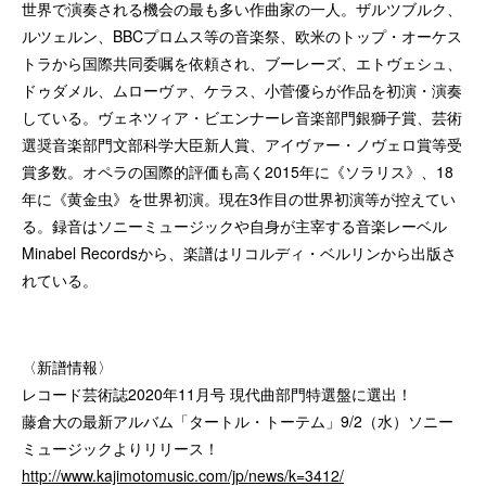
世界で演奏される機会の最も多い作曲家の一人。ザルツブルク、
ルツェルン、BBCプロムス等の音楽祭、欧米のトップ・オーケス
トラから国際共同委嘱を依頼され、ブーレーズ、エトヴェシュ、
ドゥダメル、ムローヴァ、ケラス、小菅優らが作品を初演・演奏
している。ヴェネツィア・ビエンナーレ音楽部門銀獅子賞、芸術
選奨音楽部門文部科学大臣新人賞、アイヴァー・ノヴェロ賞等受
賞多数。オペラの国際的評価も高く2015年に《ソラリス》、18
年に《黄金虫》を世界初演。現在3作目の世界初演等が控えてい
る。録音はソニーミュージックや自身が主宰する音楽レーベル
Minabel Recordsから、楽譜はリコルディ・ベルリンから出版さ
れている。
〈新譜情報〉
レコード芸術誌2020年11月号 現代曲部門特選盤に選出！
藤倉大の最新アルバム「タートル・トーテム」9/2（水）ソニー
ミュージックよりリリース！
http://www.kajimotomusic.com/jp/news/k=3412/