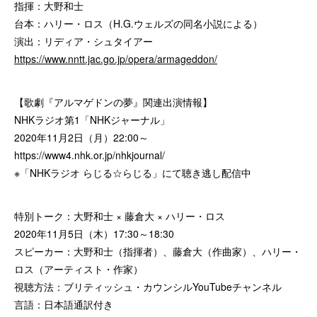
指揮：大野和士
台本：ハリー・ロス（H.G.ウェルズの同名小説による）
演出：リディア・シュタイアー
https://www.nntt.jac.go.jp/opera/armageddon/
【歌劇『アルマゲドンの夢』関連出演情報】
NHKラジオ第1「NHKジャーナル」
2020年11月2日（月）22:00～
https://www4.nhk.or.jp/nhkjournal/
※「NHKラジオ らじる☆らじる」にて聴き逃し配信中
特別トーク：大野和士 × 藤倉大 × ハリー・ロス
2020年11月5日（木）17:30～18:30
スピーカー：大野和士（指揮者）、藤倉大（作曲家）、ハリー・
ロス（アーティスト・作家）
視聴方法：ブリティッシュ・カウンシルYouTubeチャンネル
言語：日本語通訳付き