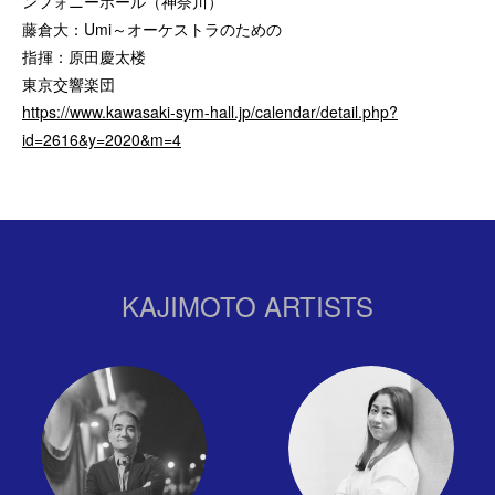
ンフォニーホール（神奈川）
藤倉大：Umi～オーケストラのための
指揮：原田慶太楼
東京交響楽団
https://www.kawasaki-sym-hall.jp/calendar/detail.php?
id=2616&y=2020&m=4
KAJIMOTO ARTISTS