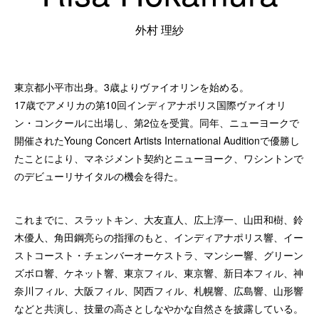
外村 理紗
東京都小平市出身。3歳よりヴァイオリンを始める。
17歳でアメリカの第10回インディアナポリス国際ヴァイオリ
ン・コンクールに出場し、第2位を受賞。同年、ニューヨークで
開催されたYoung Concert Artists International Auditionで優勝し
たことにより、マネジメント契約とニューヨーク、ワシントンで
のデビューリサイタルの機会を得た。
これまでに、スラットキン、大友直人、広上淳一、山田和樹、鈴
木優人、角田鋼亮らの指揮のもと、インディアナポリス響、イー
ストコースト・チェンバーオーケストラ、マンシー響、グリーン
ズボロ響、ケネット響、東京フィル、東京響、新日本フィル、神
奈川フィル、大阪フィル、関西フィル、札幌響、広島響、山形響
などと共演し、技量の高さとしなやかな自然さを披露している。