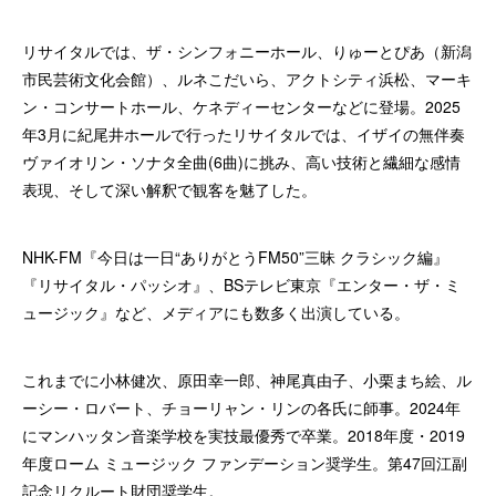
リサイタルでは、ザ・シンフォニーホール、りゅーとぴあ（新潟
市民芸術文化会館）、ルネこだいら、アクトシティ浜松、マーキ
ン・コンサートホール、ケネディーセンターなどに登場。2025
年3月に紀尾井ホールで行ったリサイタルでは、イザイの無伴奏
ヴァイオリン・ソナタ全曲(6曲)に挑み、高い技術と繊細な感情
表現、そして深い解釈で観客を魅了した。
NHK-FM『今日は一日“ありがとうFM50”三昧 クラシック編』
『リサイタル・パッシオ』、BSテレビ東京『エンター・ザ・ミ
ュージック』など、メディアにも数多く出演している。
これまでに小林健次、原田幸一郎、神尾真由子、小栗まち絵、ル
ーシー・ロバート、チョーリャン・リンの各氏に師事。2024年
にマンハッタン音楽学校を実技最優秀で卒業。2018年度・2019
年度ローム ミュージック ファンデーション奨学生。第47回江副
記念リクルート財団奨学生。