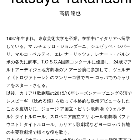
高橋 達也
1987年生まれ。東京芸術大学を卒業。在学中にイタリアへ留学
している。マ ルチェッロ・ジョルダーニ、ジュゼッペ・ジパー
リ、マルコ・ベルティ、エレ ナ・リッツォ、レナート・パルン
ボの各氏に師事。T.O.S.C.A国際コンクールに優勝し、24歳でア
ルトアーディジェ地方劇場のツ アー公演に参加して、ヴェルデ
ィ《トロヴァトーレ》のマンリーコ役でヨー ロッパでのキャリ
アをスタートさせる。
以後、カリアリ歌劇場の2015/16年シーズンオープニング公演で
レスピーギ 《沈める鐘》を歌って本格的な欧州デビューをした
ことを皮切りに、ジョージ ア国立トビリシ歌劇場《ウェルテ
ル》タイトルロール、スロベニア国立マリ ボール歌劇場《ファ
ウスト》タイトルロール、カリアリ歌劇場などヨーロッパ 各地
の主要歌劇場で様々な役を歌う。
日本でも『オテロ』のカッシオ役(バッティストーニ指揮 東京フ