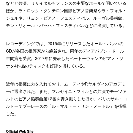
などと共演。リサイタルもフランスの主要なホールで開いている
ほか、ラ・ロック・ダンテロン国際ピアノ音楽祭やラ・フォル・
ジュルネ、リヨン・ピアノ・フェスティバル、ルーヴル美術館、
モントリオール・バッハ・フェスティバルなどに出演している。
レコーディングでは、2015年にリリースしたオール・バッハの
CDが各国の批評家から絶賛され、同年のディアパゾン・ドール
年間賞を受賞。2017年に発表したベートーヴェンのピアノ・ソ
ナタ4作品のディスクも好評を博している。
近年は指揮に力を入れており、ムーティやP.ヤルヴィのアカデミ
ーに選出された。また、マルセイユ・フィルとの共演でモーツァ
ルトのピアノ協奏曲第12番を弾き振りしたほか、パリのサル・コ
ルトーでブーレーズの「ル・マルトー・サン・メートル」を指揮
した。
Official Web Site