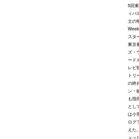
5回
ィバ
士の
Wee
スタ
東京
ズ・
ード
レビ
トリ
の終
ン・
も指
とし
は小
ログ
えた
ュッ