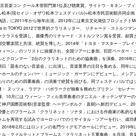
東京音楽コン クール木管部門第1位及び聴衆賞。サイトウ・キネン・フィ
ル松本(現セイジ・オザワ松本フェスティバル)+松本市民芸術館共同企画
物語」に2011年から毎年出演。2012年には東京文化発信プロジェクトMus
ks in TOKYO 2012で世界的クラリネッター、 リチャード・ストルツマ
ークラスを受講し、最優秀のリチャード・ストルツマン賞を受賞。副賞
都交響楽団と共演、絶賛を博した。2014年「トヨタ・マスター・プレイ
ウィーン」のソリストに抜擢され、全国ツアーに参加。巨匠ペーター・
ルとクロンマー「2台のクラリネットのための協奏曲」を演奏。2016年
朝日「題名のない音楽会」に出演し、音楽業界の注目を集める。同年に
ーホールのチェンバー・ミュージック・ガーデンにデビューし、メシア
わりのための四重奏曲」の演奏で絶賛を浴びる。同フェスティバルでは
健・ ヌッツォ、ラデク・バボラークが独奏を務めたブリテン「セレナー
揮。10月には ウィーン・フィル首席奏者のダニエル・オッテンザマーの
て神戸国際芸術祭(音楽監督: ヘーデンボルク・直樹)へ鮮烈デビュー。20
菅優とのブラームス「クラリネット・ソナタ」における作曲家の私的な
ラムを再現する試みでヨーロッパでのリサイタル・ツアーを行い、成功
。2018年2月にはロンドンの名門ウィグモアホールにデビュー。2019年
ヒル・クァルテットとブラームス「クラリネット五重奏曲」を共演。音