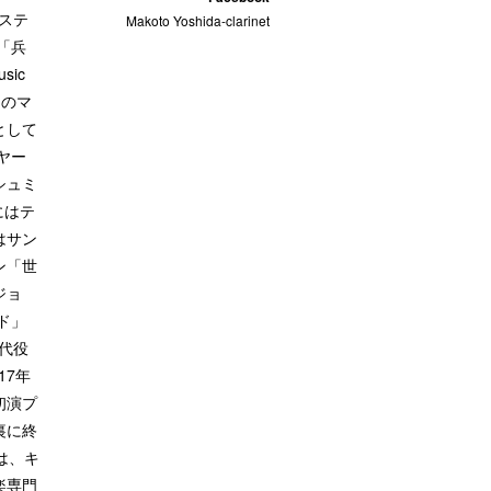
ステ
Makoto Yoshida-clarinet
「兵
ic
ンのマ
として
ヤー
シュミ
にはテ
はサン
ン「世
ジョ
ド」
代役
17年
初演プ
裏に終
は、キ
楽専門