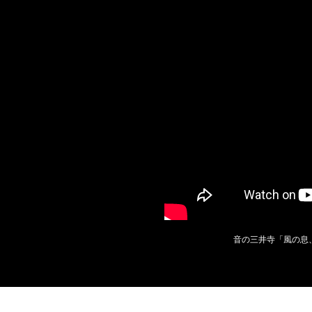
音の三井寺「風の息、呼吸する音」