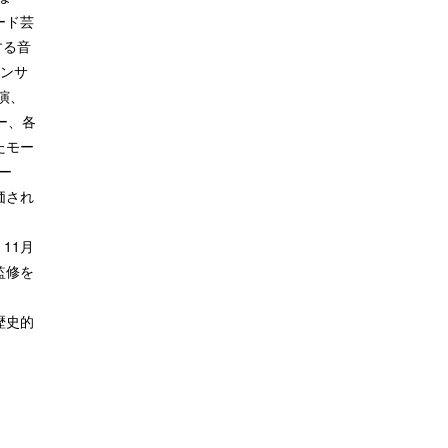
ード芸
する音
アンサ
演、
ー、各
たモー
ー
価され
11月
監修を
／歴史的