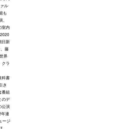
ツァル
能も
演、
の室内
020
朝日新
は、藤
を世界
・クラ
。
教科書
引き
は番組
とのデ
の公演
2年連
ュージ
ほ