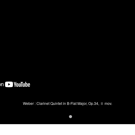
Weber : Clarinet Quintet in B-Flat Major, Op.34, Ⅱ mov.