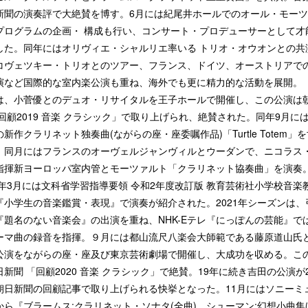
新聞の演奏評で大絶賛を博す。6月には紀尾井ホールでのオール・モー
プログラムの企画・ 構成も行い、コンサート・プロデューサーとして才
した。同年にはオリヴィエ・シャルリエ率いる トリオ・オウオンとの共
コヴェツキー・トリオとのツアー、フランス、ドイツ、オーストリアで
演など国際的な室内楽公演も重ね、海外でも更に精力的な活動を展開。 2
は、小菅優とのデュオ・リサイタルを王子ホールで開催し、この公演は
「回顧2019 音楽 クラシック」で取り上げられ、絶賛された。同年9月に
新作クラリネット独奏曲(ながらの座・座委嘱作品)「Turtle Totem」
。同月にはフランスのオーヴェルジャンヴィルとウーダンで、ニコラス
指揮新ヨーロッパ室内管とモーツァルト「クラリネット協奏曲」を演奏
20年3月には文科省学習指導要領 令和2年度改訂版 教育芸術社小学校音楽
『小学生の音楽鑑賞・表現』で演奏が紹介された。2021年シーズンは、
『題名のない音楽会』の出演を重ね、NHK-Eテレ『にっぽんの芸能』で
ーマ曲の録音を指揮。９月には都山流尺八楽会大師範である藤原道山氏
公演をながらの座・座及び東京芸術劇場で開催し、大成功を収める。こ
日新聞 「回顧2020 音楽 クラシック」で絶賛。19年に続き吉田の公演が
朝日新聞の回顧記事で取り上げられる快挙となった。11月にはソニーミ
から『ブラームス:クラリネット・ソナタ(全曲)、シューマン:幻想小曲集