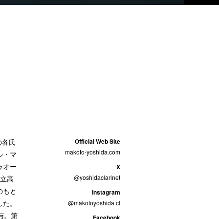
の各氏
Official Web Site
makoto-yoshida.com
ル・マ
ゥオー
X
@yoshidaclarinet
国立高
のもと
Instagram
した。
@makotoyoshida.cl
与。第
Facebook