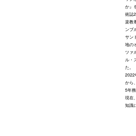
か』
術誌
楽教
ンブ
サン
地の
ツァ
ル・
た。
20
から
5年
現在、
知識