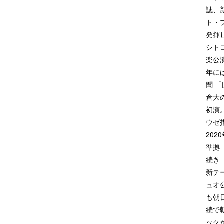
誌、
ト・
発揮
シト
楽公
年に
聞 
倉大の
初演
ウゼ
20
準拠
続き
新テ
ュオ
も朝
続で
ック