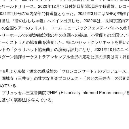
をワールドリリース。2020年12月17日付朝日新聞CD評で特選盤、レコ
2021年1月号の室内楽部門特選盤となった。2021年3月にはNHKが制作
養番組 『音のおもちゃ箱』へメイン出演した。2022年は、長岡京室内
ルの全国ツアーのソリスト、ローム ミュージックフェスティバルへの出
トリーホールでの武満徹没後25年の企画への参加、小菅優との全国ツア
オーケストラとの協奏曲を演奏した。特にバセットクラリネットを用い
ルトの「クラリネット協奏曲」の演奏は評判になり、2021年10月のユベ
スダーン指揮オーケストラアンサンブル金沢の定期公演の演奏は高く評
22年6月より京都・渡文の織成館の「サロンコンサート」のプロデュース、
、園城寺（三井寺）の壮大な音楽プロジェクト「おとの三井寺」の芸術
務めている。
ブリュッセル王立音楽院でHIP（Historically Informed Performance
に基づく演奏法)を学んでいる。