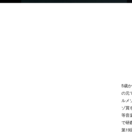
5歳
の元
ルメ
ゾ賞
等音
で研
第1