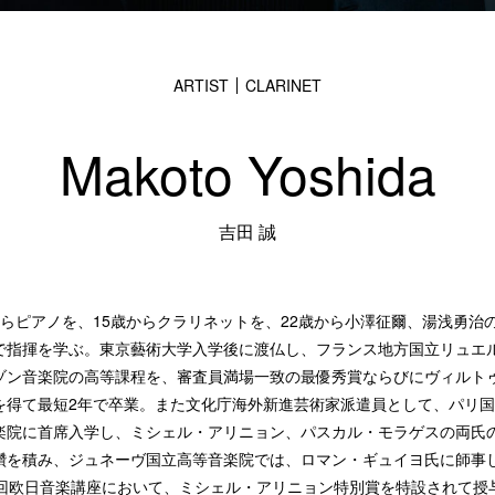
ARTIST
CLARINET
Makoto Yoshida
吉田 誠
からピアノを、15歳からクラリネットを、22歳から小澤征爾、湯浅勇治
で指揮を学ぶ。東京藝術大学入学後に渡仏し、フランス地方国立リュエ
ゾン音楽院の高等課程を、審査員満場一致の最優秀賞ならびにヴィルト
を得て最短2年で卒業。また文化庁海外新進芸術家派遣員として、パリ
楽院に首席入学し、ミシェル・アリニョン、パスカル・モラゲスの両氏
鑽を積み、ジュネーヴ国立高等音楽院では、ロマン・ギュイヨ氏に師事
9回欧日音楽講座において、ミシェル・アリニョン特別賞を特設されて授