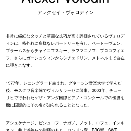
アレクセイ・ヴォロディン
非常に繊細なタッチと華麗な技巧が高く評価されているヴォロデ
ィンは、桁外れに多様なレパートリーを有し、ベートーヴェン、
ブラームスからチャイコフスキー、ラフマニノフ、プロコフィエ
フ、さらにガーシュウィンからシチェドリン、メトネルまで自在
に弾きこなす。
1977年、レニングラード生まれ。グネーシン音楽大学で学んだ
後、モスクワ音楽院でヴィルサラーゼに師事。2003年、チュー
リヒで行われたゲザ・アンダ国際ピアノ・コンクールでの優勝を
機に国際的にその名が知られることとなった。
アシュケナージ、ビシュコフ、ナガノ、ノット、ロフェ、インキ
ネン、井上道義らの指揮のもと、ロンドン響、BBC響、SWR