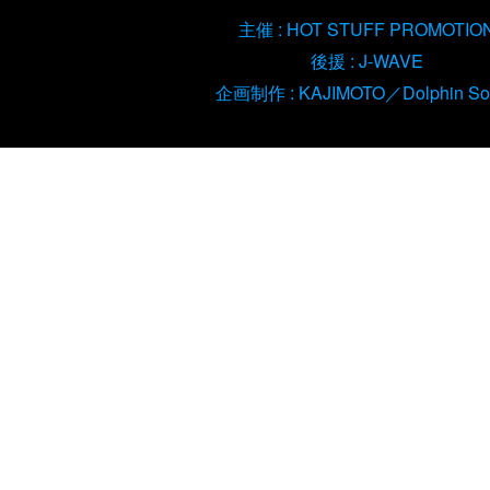
主催 : HOT STUFF PROMOTIO
後援 : J-WAVE
企画制作 : KAJIMOTO／Dolphin So