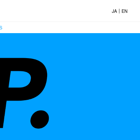
JA
EN
S