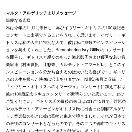
マルタ・アルゲリッチよりメッセージ
親愛なる皆様
私は今年の11月に来日し、再びイヴリー・ギトリスの100歳記念
コンサートに出演できることをうれしく思います。イヴリー・ギ
トリスは私の人生に特別な人で、彼は私に無数のインスピレーシ
ョンを与えてくれました。Remenbering Ivry Gitlis のコンサート
を開催し、ギトリスと親交のあった海老彰子および優秀な若い音
楽家達（村田夏帆、辻彩奈、カルテット・アマービレ）とこのイ
ンスピレーションを分かち合えるのは大いなる喜びです。ギトリ
スの人生を扱った映像は沢山ありますが、NHKが6月に収録した
「イヴリー・ギトリスへのオマージュ」コンサートに加えて私は
彼の100歳記念ドキュメンタリーが素晴らしいと思います。ぜひ
ご覧ください。 ギトリス氏の最後の来日は2017年5月で、辻彩奈
やカルテット・アマービレがギトリス氏に出会った別府アルゲリ
ッチ音楽祭のあとに彼は高崎と東京で弾きました。それが日本で
の最後のコンサートとなったのです。その二つの都市でギトリス
を想い出すコンサートをできるのは光栄に思います。