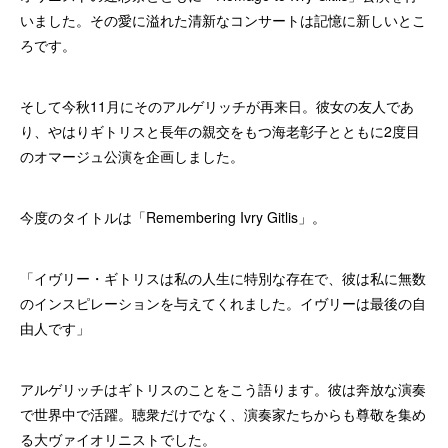
いました。その愛に溢れた清新なコンサートは記憶に新しいとこ
ろです。
そして今秋11月にそのアルゲリッチが再来日。彼女の友人であ
り、やはりギトリスと長年の親交をもつ海老彰子とともに2度目
のオマージュ公演を企画しました。
今度のタイトルは「Remembering Ivry Gitlis」。
「イヴリー・ギトリスは私の人生に特別な存在で、彼は私に無数
のインスピレーションを与えてくれました。イヴリーは最後の自
由人です」
アルゲリッチはギトリスのことをこう語ります。彼は奔放な演奏
で世界中で活躍。聴衆だけでなく、演奏家たちからも尊敬を集め
る大ヴァイオリニストでした。