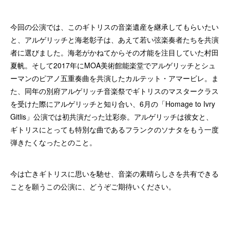
今回の公演では、このギトリスの音楽遺産を継承してもらいたい
と、アルゲリッチと海老彰子は、あえて若い弦楽奏者たちを共演
者に選びました。海老がかねてからその才能を注目していた村田
夏帆。そして2017年にMOA美術館能楽堂でアルゲリッチとシュ
ーマンのピアノ五重奏曲を共演したカルテット・アマービレ。ま
た、同年の別府アルゲリッチ音楽祭でギトリスのマスタークラス
を受けた際にアルゲリッチと知り合い、6月の「Homage to Ivry
Gitlis」公演では初共演だった辻彩奈。アルゲリッチは彼女と、
ギトリスにとっても特別な曲であるフランクのソナタをもう一度
弾きたくなったとのこと。
今は亡きギトリスに思いを馳せ、音楽の素晴らしさを共有できる
ことを願うこの公演に、どうぞご期待いください。