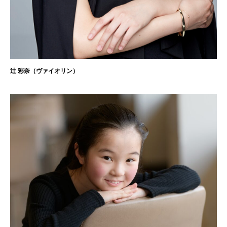
辻󠄀 彩奈（ヴァイオリン）