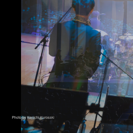
Photo by Taichi Nishimaki
Photo by Taichi Nishimaki
Photo by Shun Itaba
Photo by Kenichi Kurosaki
Photo by Kenichi Kurosaki
Photo by Kenichi Kurosaki
Photo by Yuya Sugiura
Photo by Shota Kumagai
Photo by Yukitaka Amemiya
Photo by ハヤシマコ
Photo by ハヤシマコ
Photo by Yusuke Kitamura
Photo by ハヤシマコ
Photo by Yusuke Kitamura
Photo by Kosuke Kobayashi
Photo by Yukitaka Amemiya
Photo by Kosuke Kobayashi
Photo by Yusuke Kitamura