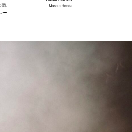
楽団、
Masato Honda
レー