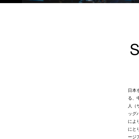
S
日本
る、
人（サ
ッグ
により
にと
ージ