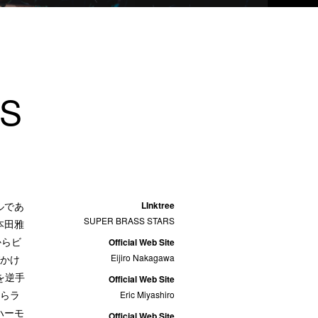
RS
ルであ
LInktree
SUPER BRASS STARS
本田雅
からビ
Official Web Site
Eijiro Nakagawa
びかけ
を逆手
Official Web Site
からラ
Eric Miyashiro
ハーモ
Official Web Site