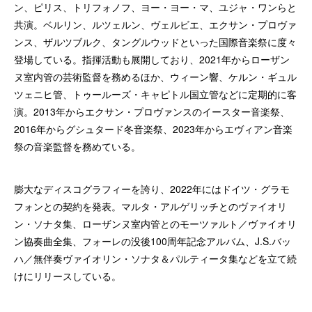
ン、ピリス、トリフォノフ、ヨー・ヨー・マ、ユジャ・ワンらと
共演。ベルリン、ルツェルン、ヴェルビエ、エクサン・プロヴァ
ンス、ザルツブルク、タングルウッドといった国際音楽祭に度々
登場している。指揮活動も展開しており、2021年からローザン
ヌ室内管の芸術監督を務めるほか、ウィーン響、ケルン・ギュル
ツェニヒ管、トゥールーズ・キャピトル国立管などに定期的に客
演。2013年からエクサン・プロヴァンスのイースター音楽祭、
2016年からグシュタード冬音楽祭、2023年からエヴィアン音楽
祭の音楽監督を務めている。
膨大なディスコグラフィーを誇り、2022年にはドイツ・グラモ
フォンとの契約を発表。マルタ・アルゲリッチとのヴァイオリ
ン・ソナタ集、ローザンヌ室内管とのモーツァルト／ヴァイオリ
ン協奏曲全集、フォーレの没後100周年記念アルバム、J.S.バッ
ハ／無伴奏ヴァイオリン・ソナタ＆パルティータ集などを立て続
けにリリースしている。