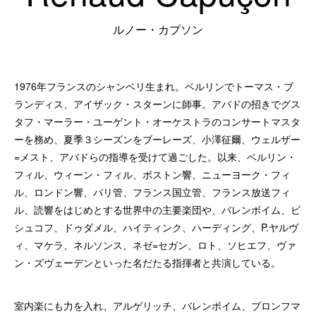
ルノー・カプソン
1976年フランスのシャンベリ生まれ。ベルリンでトーマス・ブ
ランディス、アイザック・スターンに師事。アバドの招きでグス
タフ・マーラー・ユーゲント・オーケストラのコンサートマスタ
ーを務め、夏季３シーズンをブーレーズ、小澤征爾、ウェルザー
=メスト、アバドらの指導を受けて過ごした。以来、ベルリン・
フィル、ウィーン・フィル、ボストン響、ニューヨーク・フィ
ル、ロンドン響、パリ管、フランス国立管、フランス放送フィ
ル、読響をはじめとする世界中の主要楽団や、バレンボイム、ビ
シュコフ、ドゥダメル、ハイティンク、ハーディング、P.ヤルヴ
ィ、マケラ、ネルソンス、ネゼ=セガン、ロト、ソヒエフ、ヴァ
ン・ズヴェーデンといった名だたる指揮者と共演している。
室内楽にも力を入れ、アルゲリッチ、バレンボイム、ブロンフマ