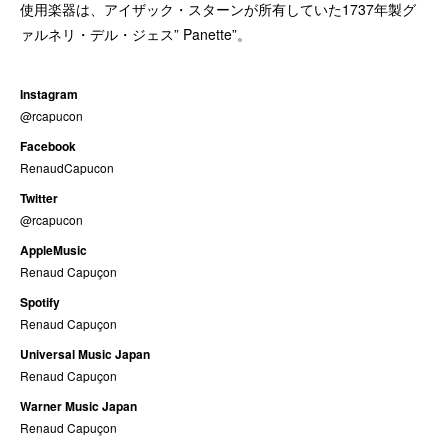
使用楽器は、アイザック・スターンが所有していた1737年製グ
ァルネリ・デル・ジェス” Panette”。
Instagram
@rcapucon
Facebook
RenaudCapucon
Twitter
@rcapucon
AppleMusic
Renaud Capuçon
Spotify
Renaud Capuçon
Universal Music Japan
Renaud Capuçon
Warner Music Japan
Renaud Capuçon